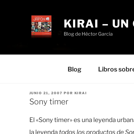
Saltar
al
contenido
KIRAI – UN
Blog de Héctor García
Blog
Libros sobr
PUBLICADO
JUNIO 21, 2007
POR
KIRAI
EL
Sony timer
El «Sony timer» es una leyenda urbana
la leyenda
todos los productos de Son