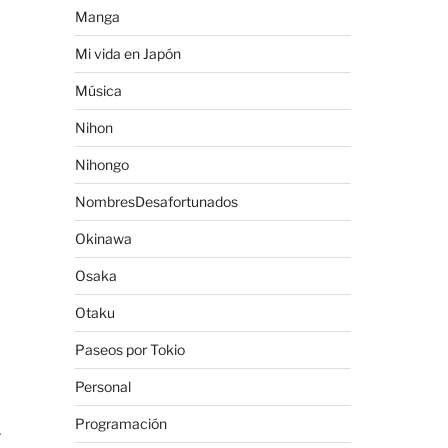
Manga
Mi vida en Japón
Música
Nihon
Nihongo
NombresDesafortunados
Okinawa
Osaka
Otaku
Paseos por Tokio
Personal
Programación
r