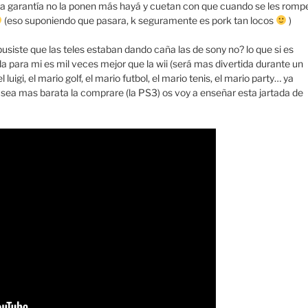
 la garantía no la ponen más hayá y cuetan con que cuando se les romp
(eso suponiendo que pasara, k seguramente es pork tan locos
)
siste que las teles estaban dando caña las de sony no? lo que si es
da para mi es mil veces mejor que la wii (será mas divertida durante un
uigi, el mario golf, el mario futbol, el mario tenis, el mario party… ya
o sea mas barata la comprare (la PS3) os voy a enseñar esta jartada de