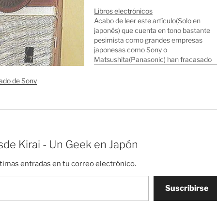
Libros electrónicos
Acabo de leer este artículo(Solo en
japonés) que cuenta en tono bastante
pesimista como grandes empresas
japonesas como Sony o
Matsushita(Panasonic) han fracasado
repetidas veces en el intento de crear
un mercado de libros electrónicos,
lado de Sony
mientras que al Kindle de Amazon
parece que le va medio bien por ahora.
En…
de Kirai - Un Geek en Japón
ltimas entradas en tu correo electrónico.
Suscribirse