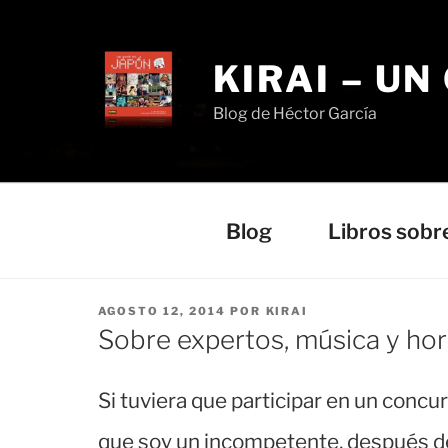
Saltar
al
contenido
KIRAI – UN
Blog de Héctor García
Blog
Libros sobr
PUBLICADO
AGOSTO 12, 2014
POR
KIRAI
EL
Sobre expertos, música y hor
Si tuviera que participar en un concur
que soy un incompetente, después del