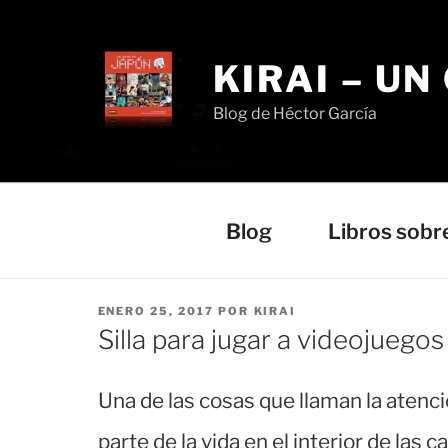
Saltar
al
contenido
KIRAI – UN
Blog de Héctor García
Blog
Libros sobr
PUBLICADO
ENERO 25, 2017
POR
KIRAI
EL
Silla para jugar a videojuegos
Una de las cosas que llaman la atenc
parte de la vida en el interior de las 