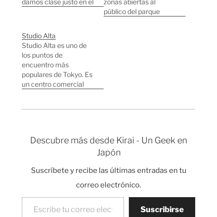
damos clase justo en el
zonas abiertas al
centro de Tokyo al lado
público del parque
del palacio imperial.
imperial donde vive el
Tenemos cinco horas
emperador Akihito. La
Studio Alta
de clase al día y
verdad es que no tiene
Studio Alta es uno de
paramos una hora para
mucho interés, hay
los puntos de
comer. Después de
muchas flores y
encuentro más
clase marchamos
fotógrafos japoneses
populares de Tokyo. Es
hacia Shinjuku a jugar
entusiasmados
un centro comercial
en…
sacando fotos.
que se ve nada más
Japoneses sacando
salir por la salida Este
fotos como locos a una
de Shinjuku (JR), si
zona de Bambú. A…
llegáis con metro es
Salida 13B. Es fácil de
Descubre más desde Kirai - Un Geek en
reconocer porque tiene
Japón
una gran pantalla y el
punto de…
Suscríbete y recibe las últimas entradas en tu
correo electrónico.
Escribe tu correo electrónico…
Suscribirse