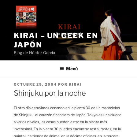
Saltar
al
contenido
KIRAI – UN GEEK EN
JAPÓN
Blog de Héctor García
Menú
PUBLICADO
OCTUBRE 29, 2004
POR
KIRAI
EL
Shinjuku por la noche
El otro día estuvimos cenando en la planta 30 de un rascacielos
de Shinjuku, el corazón financiero de Japón. Tokyo es una ciudad
a varios niveles, las cosas pueden estar en la planta más
inverosímil. En la planta 30 puedes encontrar restaurantes, en la
quinta una tienda de ánime, en la décima oficinas, en la tercera