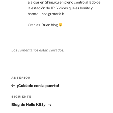
a alojar en Shinjuku en pleno centro al lado de
la estación de JR. Y dices que es bonito y
barato… nos gustaría ir.
Gracias. Buen blog
Los comentarios están cerrados.
Navegación
Entrada
ANTERIOR
de
anterior:
¡Cuidado con la puerta!
entradas
Siguiente
SIGUIENTE
entrada
Blog de Hello Kitty