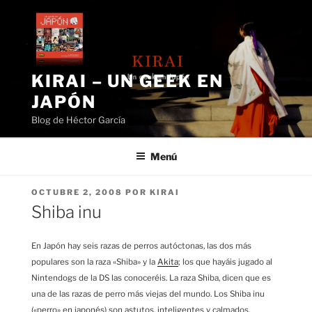
Saltar
al
contenido
KIRAI – UN GEEK EN
JAPÓN
Blog de Héctor García
Menú
PUBLICADO
OCTUBRE 2, 2008
POR
KIRAI
EL
Shiba inu
En Japón hay seis razas de perros autóctonas, las dos más
populares son la raza «Shiba» y la
Akita
; los que hayáis jugado al
Nintendogs de la DS las conoceréis. La raza Shiba, dicen que es
una de las razas de perro más viejas del mundo. Los Shiba inu
(«perro» en japonés) son astutos, inteligentes y calmados.