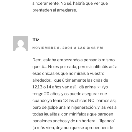
sinceramente. No sé, habría que ver qué
prenteden al arreglarse.
Tiz
NOVIEMBRE 8, 2004 A LAS 3:48 PM
Dem, estaba empezando a pensar lo mismo
que tú… No es por nada, pero si calificáis así a
esas chicas es que no miráis a vuestro
alrededor… que últimamente las crías de
12,13 o 14 años van así… dá grima ¬¬ (yo
tengo 20 años, y os puedo asegurar que
cuando yo tenía 13 las chicas NO ibamos así,
pero de golpe una minigeneración, y las ves a
todas igualitas, con minifaldas que parecen
panalones anchos y de un hortera… ‘ligando’
(o más vien, dejando que se aprobechen de