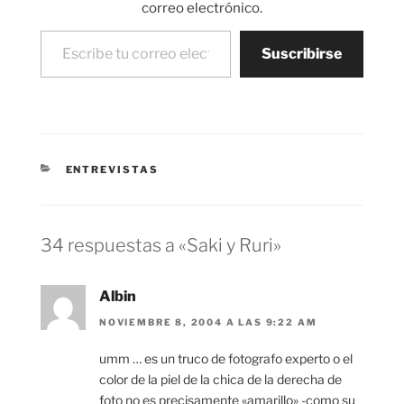
correo electrónico.
Escribe tu correo electrónico…
Suscribirse
CATEGORÍAS
ENTREVISTAS
34 respuestas a «Saki y Ruri»
Albin
NOVIEMBRE 8, 2004 A LAS 9:22 AM
umm … es un truco de fotografo experto o el
color de la piel de la chica de la derecha de
foto no es precisamente «amarillo» -como su