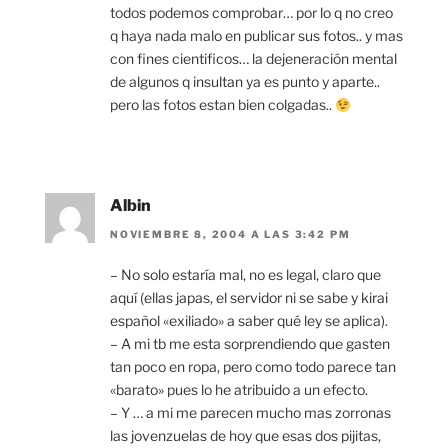
todos podemos comprobar… por lo q no creo
q haya nada malo en publicar sus fotos.. y mas
con fines cientificos… la dejeneración mental
de algunos q insultan ya es punto y aparte..
pero las fotos estan bien colgadas..
Albin
NOVIEMBRE 8, 2004 A LAS 3:42 PM
– No solo estaría mal, no es legal, claro que
aquí (ellas japas, el servidor ni se sabe y kirai
español «exiliado» a saber qué ley se aplica).
– A mi tb me esta sorprendiendo que gasten
tan poco en ropa, pero como todo parece tan
«barato» pues lo he atribuido a un efecto.
– Y … a mi me parecen mucho mas zorronas
las jovenzuelas de hoy que esas dos pijitas,