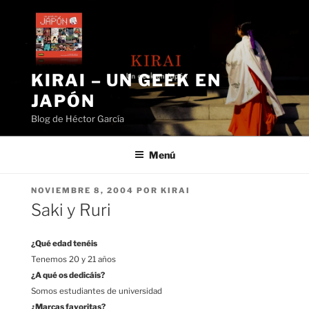
Saltar
al
contenido
KIRAI – UN GEEK EN
JAPÓN
Blog de Héctor García
Menú
PUBLICADO
NOVIEMBRE 8, 2004
POR
KIRAI
EL
Saki y Ruri
¿Qué edad tenéis
Tenemos 20 y 21 años
¿A qué os dedicáis?
Somos estudiantes de universidad
¿Marcas favoritas?