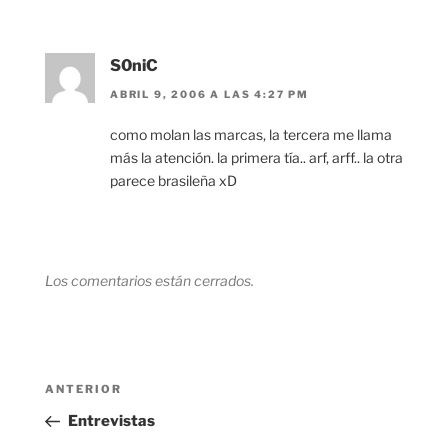
S0niC
ABRIL 9, 2006 A LAS 4:27 PM
como molan las marcas, la tercera me llama
más la atención. la primera tía.. arf, arff.. la otra
parece brasileña xD
Los comentarios están cerrados.
Navegación
Entrada
ANTERIOR
de
anterior:
Entrevistas
entradas