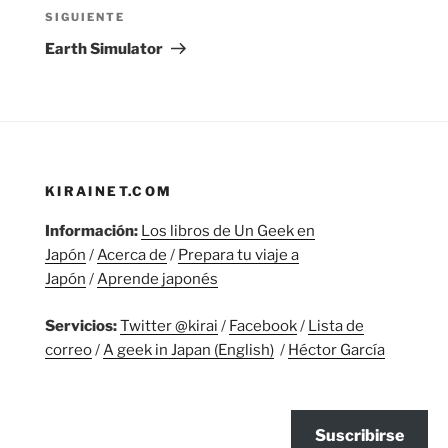
Siguiente
SIGUIENTE
entrada
Earth Simulator
KIRAINET.COM
Información:
Los libros de Un Geek en
Japón
/
Acerca de
/
Prepara tu viaje a
Japón
/
Aprende japonés
Servicios:
Twitter @kirai
/
Facebook
/
Lista de
correo
/
A geek in Japan (English)
/
Héctor García
Suscribirse