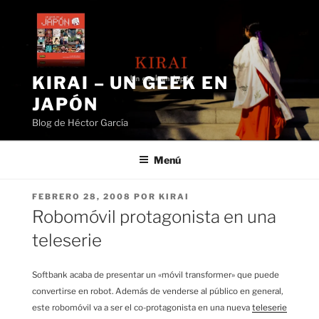
Saltar
al
contenido
KIRAI – UN GEEK EN
JAPÓN
Blog de Héctor García
Menú
PUBLICADO
FEBRERO 28, 2008
POR
KIRAI
EL
Robomóvil protagonista en una
teleserie
Softbank acaba de presentar un «móvil transformer» que puede
convertirse en robot. Además de venderse al público en general,
este robomóvil va a ser el co-protagonista en una nueva
teleserie