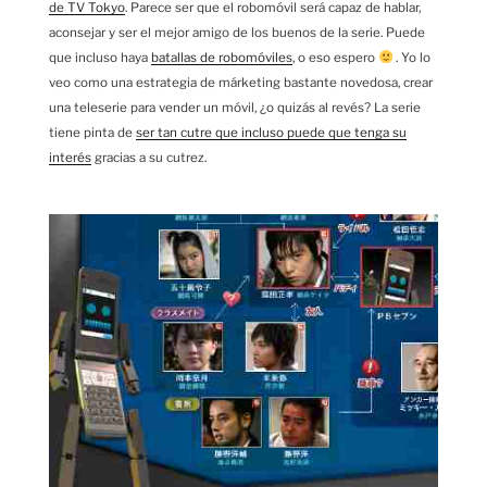
de TV Tokyo
. Parece ser que el robomóvil será capaz de hablar,
aconsejar y ser el mejor amigo de los buenos de la serie. Puede
que incluso haya
batallas de robomóviles
, o eso espero
. Yo lo
veo como una estrategia de márketing bastante novedosa, crear
una teleserie para vender un móvil, ¿o quizás al revés? La serie
tiene pinta de
ser tan cutre que incluso puede que tenga su
interés
gracias a su cutrez.