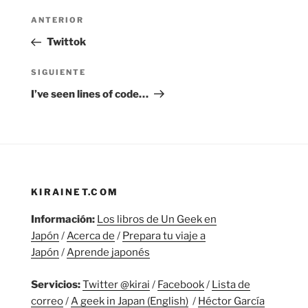
Navegación
Entrada
ANTERIOR
de
anterior:
Twittok
entradas
Siguiente
SIGUIENTE
entrada
I’ve seen lines of code…
KIRAINET.COM
Información:
Los libros de Un Geek en
Japón
/
Acerca de
/
Prepara tu viaje a
Japón
/
Aprende japonés
Servicios:
Twitter @kirai
/
Facebook
/
Lista de
correo
/
A geek in Japan (English)
/
Héctor García