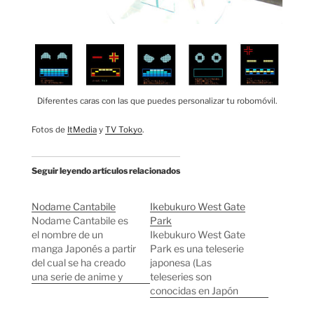
Diferentes caras con las que puedes personalizar tu robomóvil.
Fotos de
ItMedia
y
TV Tokyo
.
Seguir leyendo artículos relacionados
Nodame Cantabile
Ikebukuro West Gate
Nodame Cantabile es
Park
el nombre de un
Ikebukuro West Gate
manga Japonés a partir
Park es una teleserie
del cual se ha creado
japonesa (Las
una serie de anime y
teleseries son
también una teleserie
conocidas en Japón
con actores reales. La
como "Dramas")