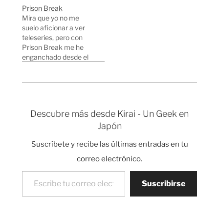
teleserie ha tenido
compuesta por 11
Prison Break
mucho éxito y se ha
capítulos que se emitió
Mira que yo no me
convertido en un
en el 2000
suelo aficionar a ver
fenómeno
convirtiéndose en un
teleseries, pero con
"mainstream".
auténtico fenómeno.
Prison Break me he
Nodame Cantabile va
Narra las aventuras de
enganchado desde el
sobre las aventuras de
Makoto, un chaval de
primer momento, es
los alumnos…
21 años que vive en
simplemente genial. Y
Ikebukuro (Un barrio de
es que últimamente el
Tokyo) con…
nivel de las teleseries
norteamericanas le da
Descubre más desde Kirai - Un Geek en
mil vueltas al nivel de
Japón
las "caca" películas
que están sacando
Suscríbete y recibe las últimas entradas en tu
cada semana.
Michael…
correo electrónico.
Escribe tu correo electrónico…
Suscribirse