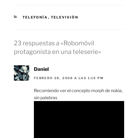
CATEGORÍAS
TELEFONÍA
,
TELEVISIÓN
23 respuestas a «Robomóvil
protagonista en una teleserie»
Daniel
FEBRERO 28, 2008 A LAS 1:15 PM
Recomiendo ver el concepto morph de nokia,
sin palabras