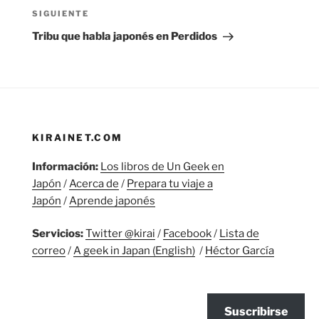
Siguiente
SIGUIENTE
entrada
Tribu que habla japonés en Perdidos
KIRAINET.COM
Información:
Los libros de Un Geek en
Japón
/
Acerca de
/
Prepara tu viaje a
Japón
/
Aprende japonés
Servicios:
Twitter @kirai
/
Facebook
/
Lista de
correo
/
A geek in Japan (English)
/
Héctor García
Suscribirse