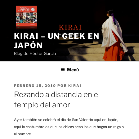
Saltar
al
contenido
KIRAI – UN GEEK EN
JAPÓN
Blog de Héctor García
Menú
PUBLICADO
FEBRERO 15, 2010
POR
KIRAI
EL
Rezando a distancia en el
templo del amor
Ayer también se celebró el día de San Valentín aquí en Japón,
aquí la costumbre
es que las chicas sean las que hagan un regalo
al hombre
.