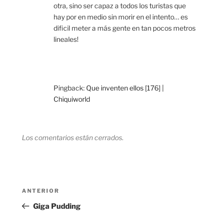
otra, sino ser capaz a todos los turistas que
hay por en medio sin morir en el intento… es
dificil meter a más gente en tan pocos metros
lineales!
Pingback:
Que inventen ellos [176] |
Chiquiworld
Los comentarios están cerrados.
Navegación
Entrada
ANTERIOR
de
anterior:
Giga Pudding
entradas