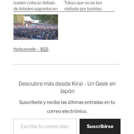
suelen colocar debajo
Tokyo que no es tan
de árboles sagrados en
visitado por turistas
los templos. Cuando
como otros parques
vas al templo compras
más populares como
una tableta ema y
Yoyogi o Shinjuku
escribes en ella tus
Gyoen. Yo prefiero el
deseos. Al dejar la ema
parque Inokashira
junto a un árbol
porque es mucho más
Hatsumode – 初詣
sagrado se supone que
tranquilo y tiene
los dioses la podrán
algunos rincones con
leer…
un toque muy japonés.
El parque…
Descubre más desde Kirai - Un Geek en
Japón
Suscríbete y recibe las últimas entradas en tu
correo electrónico.
Escribe tu correo electrónico…
Suscribirse