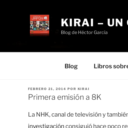
Saltar
al
contenido
KIRAI – UN
Blog de Héctor García
Blog
Libros sobr
PUBLICADO
FEBRERO 21, 2014
POR
KIRAI
EL
Primera emisión a 8K
La NHK, canal de televisión y tambié
investigación
consiguió hace poco ret