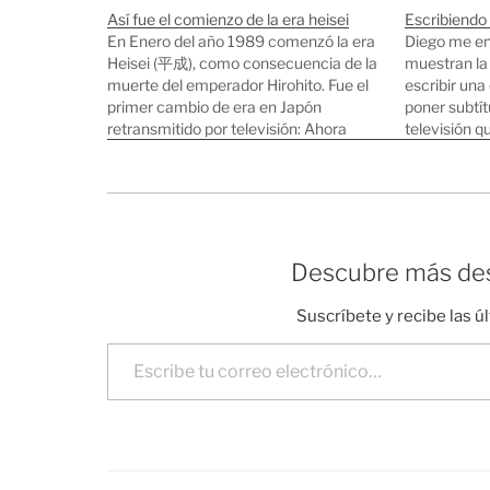
Así fue el comienzo de la era heisei
Escribiendo 
En Enero del año 1989 comenzó la era
Diego me env
Heisei (平成), como consecuencia de la
muestran la
muerte del emperador Hirohito. Fue el
escribir una
primer cambio de era en Japón
poner subtí
retransmitido por televisión: Ahora
televisión q
mismo estamos en el año 19 de la era
directo. Es 
Heisei(平成), que se corresponde con el
como con ta
año 2007. La numeración de…
simplement
pulsaciones
Descubre más des
Suscríbete y recibe las ú
Escribe tu correo electrónico…