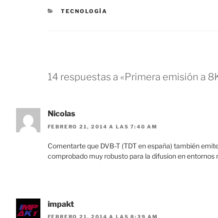
CATEGORÍAS
TECNOLOGÍA
14 respuestas a «Primera emisión a 8
Nicolas
FEBRERO 21, 2014 A LAS 7:40 AM
Comentarte que DVB-T (TDT en españa) también emite
comprobado muy robusto para la difusion en entornos 
impakt
FEBRERO 21, 2014 A LAS 8:39 AM