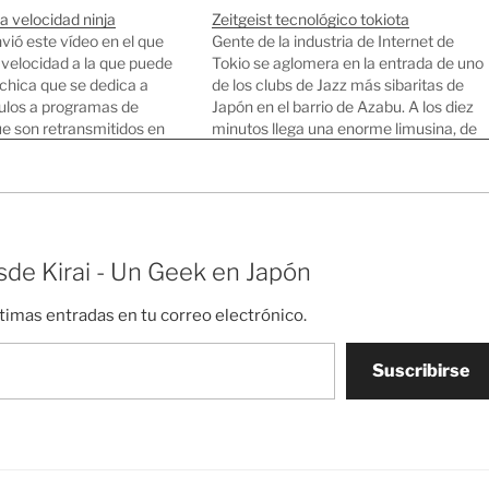
a velocidad ninja
Zeitgeist tecnológico tokiota
ió este vídeo en el que
Gente de la industria de Internet de
 velocidad a la que puede
Tokio se aglomera en la entrada de uno
 chica que se dedica a
de los clubs de Jazz más sibaritas de
tulos a programas de
Japón en el barrio de Azabu. A los diez
ue son retransmitidos en
minutos llega una enorme limusina, de
simplemente alucinante ver
la que descienden piernas inacabables
n pocas teclas,
de dos supermodelos japonesas; pero
e haciendo combos de
los fotógrafos…
 consigue sacar por…
de Kirai - Un Geek en Japón
ltimas entradas en tu correo electrónico.
Suscribirse