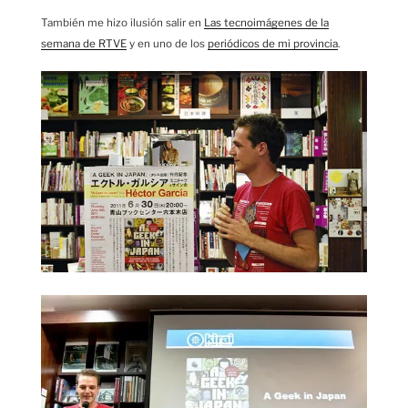
También me hizo ilusión salir en
Las tecnoimágenes de la
semana de RTVE
y en uno de los
periódicos de mi provincia
.