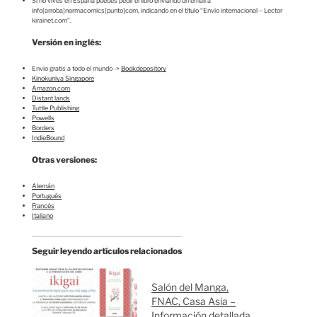
Si no vives en España puedes pedir el libro enviando un email a
info[arroba]normacomics[punto]com, indicando en el título “Envío internacional – Lector
kirainet.com”.
Versión en inglés:
Envio gratis a todo el mundo ->
Bookdepository
Kinokuniya Singapore
Amazon.com
Distant lands
Tuttle Publishing
Powells
Borders
IndieBound
Otras versiones:
Alemán
Portugués
Francés
Italiano
Seguir leyendo artículos relacionados
Salón del Manga,
FNAC, Casa Asia –
Información detallada