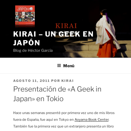
Saltar
al
contenido
KIRAI – UN GEEK EN
JAPÓN
Blog de Héctor García
Menú
PUBLICADO
AGOSTO 11, 2011
POR
KIRAI
EL
Presentación de «A Geek in
Japan» en Tokio
Hace unas semanas presenté por primera vez uno de mis libros
fuera de España, fue aquí en Tokyo en
Aoyama Book Center
.
También fue la primera vez que un extranjero presenta un libro