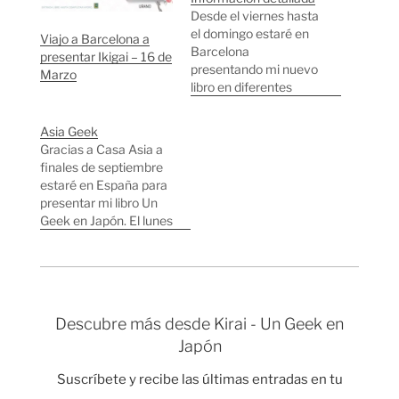
Desde el viernes hasta
el domingo estaré en
Viajo a Barcelona a
Barcelona
presentar Ikigai – 16 de
presentando mi nuevo
Marzo
libro en diferentes
lugares: Viernes 29 de
Octubre a las 19:00h
Asia Geek
Presentación principal
Gracias a Casa Asia a
en Casa Asia.
finales de septiembre
Información detallada.
estaré en España para
Sábado 30 de Octubre
presentar mi libro Un
a las 12:30h Firma de
Geek en Japón. El lunes
libros en el stand de
día 28 de septiembre
Norma en el Salón del
presentaré en Casa
Manga.…
Asia en Barcelona y el
martes día 29 en
Madrid. Mis charlas
Descubre más desde Kirai - Un Geek en
formarán parte del
Japón
ciclo de encuentros
AsiaGeek organizados
Suscríbete y recibe las últimas entradas en tu
por Casa…