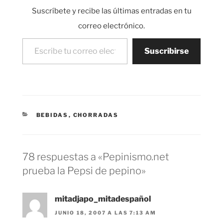
Pepsi Pepino. Nunca
Suscríbete y recibe las últimas entradas en tu
he probado el fruto del
Baobab pero dicen…
correo electrónico.
Escribe tu correo electrónico…
Suscribirse
CATEGORÍAS
BEBIDAS
,
CHORRADAS
78 respuestas a «Pepinismo.net
prueba la Pepsi de pepino»
mitadjapo_mitadespañol
JUNIO 18, 2007 A LAS 7:13 AM