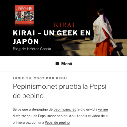
Saltar
al
contenido
KIRAI – UN GEEK EN
JAPÓN
Blog de Héctor García
Menú
PUBLICADO
JUNIO 18, 2007
POR
KIRAI
EL
Pepinismo.net prueba la Pepsi
de pepino
Se ve que a ale/pepino de
pepinismo.net
le dio envidia
verme
disfrutar de una Pepsi sabor pepino
. Aquí tenéis el vídeo de su
primera vez con una
Pepsi de pepino
: