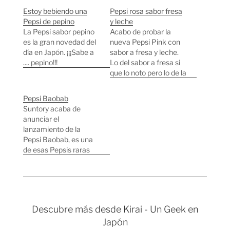
Estoy bebiendo una
Pepsi rosa sabor fresa
Pepsi de pepino
y leche
La Pepsi sabor pepino
Acabo de probar la
es la gran novedad del
nueva Pepsi Pink con
día en Japón. ¡¡¡Sabe a
sabor a fresa y leche.
.... pepino!!!
Lo del sabor a fresa si
que lo noto pero lo de la
leche no lo termino de
apreciar. Mirando la
Pepsi Baobab
etiqueta resulta que ¡el
Suntory acaba de
ingrediente principal es
anunciar el
zumo de uva! Casi
lanzamiento de la
todos los años Pepsi
Pepsi Baobab, es una
suele…
de esas Pepsis raras
que salen una vez al
año en Japón
simplemente para
llamar la atención,
aunque seguramente
Descubre más desde Kirai - Un Geek en
esta versión sea más
Japón
bebible que la mítica