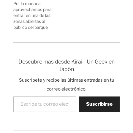
Wikipedia donde
cantidad de
Por la mañana
podéis conocer hasta
información en braille
aprovechamos para
el más mínimo detalle
que hay por TODOS
entrar en una de las
sobre la cultura
lados en Tokyo. Mapa
zonas abiertas al
Japonesa. Esto lo digo,
con notas en braille…
público del parque
…
imperial donde vive el
emperador Akihito. La
verdad es que no tiene
mucho interés, hay
muchas flores y
Descubre más desde Kirai - Un Geek en
fotógrafos japoneses
Japón
entusiasmados
sacando fotos.
Suscríbete y recibe las últimas entradas en tu
Japoneses sacando
fotos como locos a una
correo electrónico.
zona de Bambú. A…
Escribe tu correo electrónico…
Suscribirse