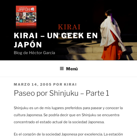
Saltar
al
contenido
KIRAI – UN GEEK EN
JAPÓN
Blog de Héctor García
Menú
PUBLICADO
MARZO 14, 2005
POR
KIRAI
EL
Paseo por Shinjuku – Parte 1
Shinjuku es un de mis lugares preferidos para pasear y conocer la
cultura Japonesa. Se podría decir que en Shinjuku se encuentra
concentrado el estado actual de la sociedad Japonesa.
Es el corazón de la sociedad Japonesa por excelencia. La estación