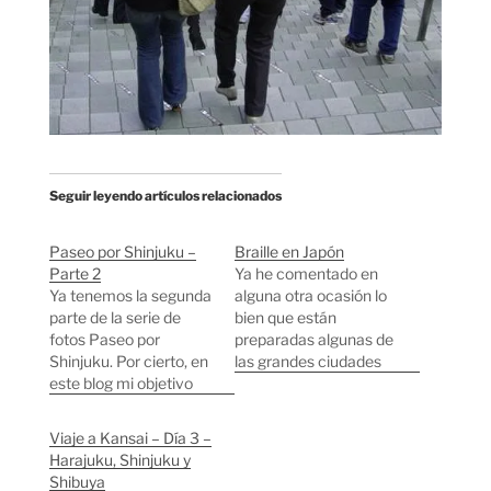
Seguir leyendo artículos relacionados
Paseo por Shinjuku –
Braille en Japón
Parte 2
Ya he comentado en
Ya tenemos la segunda
alguna otra ocasión lo
parte de la serie de
bien que están
fotos Paseo por
preparadas algunas de
Shinjuku. Por cierto, en
las grandes ciudades
este blog mi objetivo
japonesas para facilitar
no es dar una
la vida de gente con
explicación seria sobre
dificultades visuales.
Viaje a Kansai – Día 3 –
Japón, para eso existen
Últimamente me he
Harajuku, Shinjuku y
las enciclopedias como
estado fijando la
Shibuya