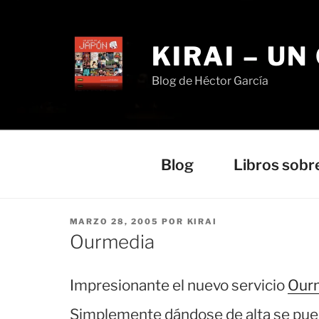
Saltar
al
contenido
KIRAI – UN
Blog de Héctor García
Blog
Libros sobr
PUBLICADO
MARZO 28, 2005
POR
KIRAI
EL
Ourmedia
Impresionante el nuevo servicio
Our
Simplemente dándose de alta se pued