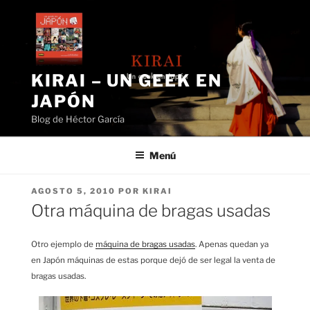
Saltar
al
contenido
KIRAI – UN GEEK EN
JAPÓN
Blog de Héctor García
Menú
PUBLICADO
AGOSTO 5, 2010
POR
KIRAI
EL
Otra máquina de bragas usadas
Otro ejemplo de
máquina de bragas usadas
. Apenas quedan ya
en Japón máquinas de estas porque dejó de ser legal la venta de
bragas usadas.