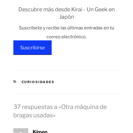
bragas usadas
Máquina expendedora
Descubre más desde Kirai - Un Geek en
de libros Máquina de
Japón
créditos Máquina…
Suscríbete y recibe las últimas entradas en tu
correo electrónico.
Suscribirse
CATEGORÍAS
CURIOSIDADES
37 respuestas a «Otra máquina de
bragas usadas»
Kimen