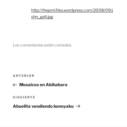
http://thepmi.files.wordpress.com/2008/09/j
ohn_galt.jpg
Los comentarios están cerrados.
Navegación
Entrada
ANTERIOR
de
anterior:
Mosaicos en Akihabara
entradas
Siguiente
SIGUIENTE
entrada
Abuelita vendiendo konnyaku