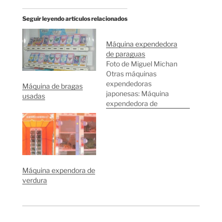
Seguir leyendo artículos relacionados
Máquina expendedora
de paraguas
Foto de Miguel Michan
Otras máquinas
expendedoras
Máquina de bragas
japonesas: Máquina
usadas
expendedora de
hamburguesas
Máquina expendedora
de coches Máquina
expendedora de
verdura Máquina de
bragas usadas
Máquina expendora de
Máquina de ramos de
verdura
flores Máquina de
cebos vivos Máquina
de bebidas gratuitas
Otra máquina de