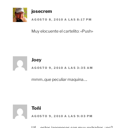
josecrem
AGOSTO 8, 2010 A LAS 8:17 PM
Muy elocuente el cartelito: «Push»
Joey
AGOSTO 9, 2010 A LAS 3:35 AM
mmm..que peculiar maquina….
Toñi
AGOSTO 9, 2010 A LAS 9:03 PM
Uf … estos japoneses son muy extraños ¿no?