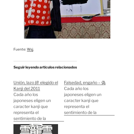
Fuente:
Wsj
.
Seguir leyendo artículos relacionados
Unión, lazo 絆 elegido el
Falsedad, engaño – 偽
Kanji del 2011
Cada año los
Cada año los
japoneses eligen un
japoneses eligen un
caracter kanji que
caracter kanji que
representa el
representa el
sentimiento de la
sentimiento de la
sociedad sobre el año
sociedad sobre el año
que termina. El
que termina. El
caracter más votado