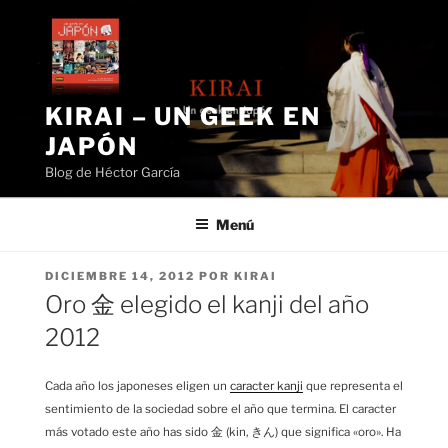
Saltar
al
contenido
KIRAI – UN GEEK EN
JAPÓN
Blog de Héctor García
Menú
PUBLICADO
DICIEMBRE 14, 2012
POR
KIRAI
EL
Oro 金 elegido el kanji del año
2012
Cada año los japoneses eligen un
caracter kanji
que representa el
sentimiento de la sociedad sobre el año que termina. El caracter
más votado este año has sido 金 (kin, きん) que significa «oro». Ha