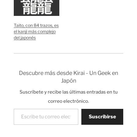
caracter más votado
este año has sido 偽 (gi,
este año has sido 絆
nise), que significa
(kizuna, きずな), que
"falsedad, engaño,
significa “unión, lazo
mentira, imitación". El
Taito, con 84 trazos, es
que une”,
gran problema interno
el kanji más complejo
normalmente utilizado
de Japón este año ha
del japonés
para hablar de la unión
sido el de la…
y colaboración entre
personas, amigos,
familia.…
Descubre más desde Kirai - Un Geek en
Japón
Suscríbete y recibe las últimas entradas en tu
correo electrónico.
Escribe tu correo electrónico…
Suscribirse