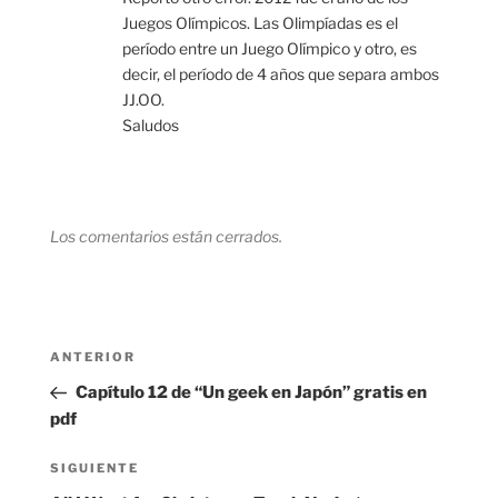
Juegos Olímpicos. Las Olimpíadas es el
período entre un Juego Olímpico y otro, es
decir, el período de 4 años que separa ambos
JJ.OO.
Saludos
Los comentarios están cerrados.
Navegación
Entrada
ANTERIOR
de
anterior:
Capítulo 12 de “Un geek en Japón” gratis en
entradas
pdf
Siguiente
SIGUIENTE
entrada