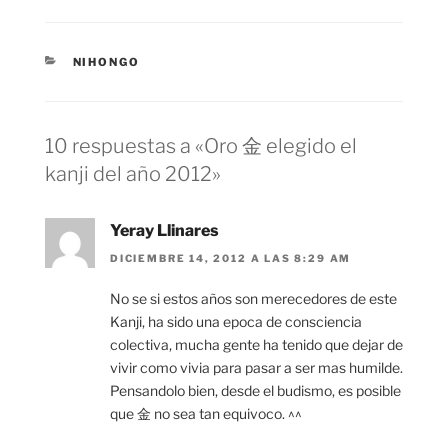
CATEGORÍAS
NIHONGO
10 respuestas a «Oro 金 elegido el
kanji del año 2012»
Yeray Llinares
DICIEMBRE 14, 2012 A LAS 8:29 AM
No se si estos años son merecedores de este
Kanji, ha sido una epoca de consciencia
colectiva, mucha gente ha tenido que dejar de
vivir como vivia para pasar a ser mas humilde.
Pensandolo bien, desde el budismo, es posible
que 金 no sea tan equivoco. ^^