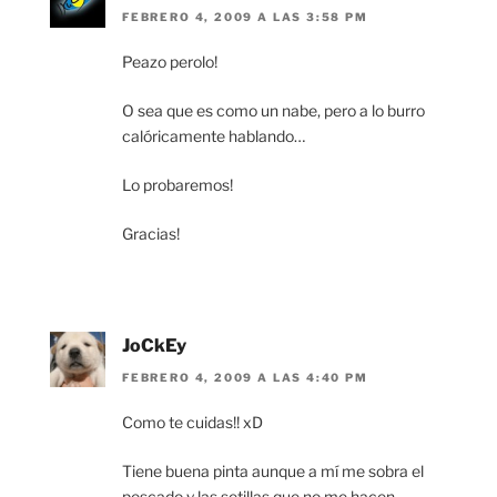
FEBRERO 4, 2009 A LAS 3:58 PM
Peazo perolo!
O sea que es como un nabe, pero a lo burro
calóricamente hablando…
Lo probaremos!
Gracias!
JoCkEy
FEBRERO 4, 2009 A LAS 4:40 PM
Como te cuidas!! xD
Tiene buena pinta aunque a mí me sobra el
pescado y las setillas que no me hacen