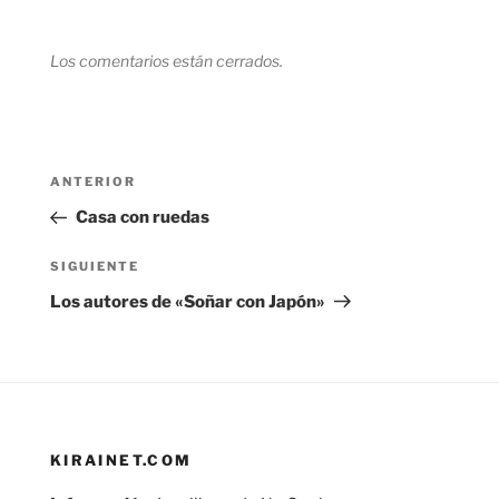
Los comentarios están cerrados.
Navegación
Entrada
ANTERIOR
de
anterior:
Casa con ruedas
entradas
Siguiente
SIGUIENTE
entrada
Los autores de «Soñar con Japón»
KIRAINET.COM