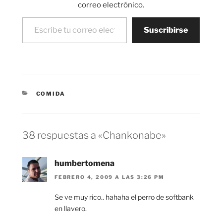
correo electrónico.
Escribe tu correo electrónico…
Suscribirse
CATEGORÍAS
COMIDA
38 respuestas a «Chankonabe»
humbertomena
FEBRERO 4, 2009 A LAS 3:26 PM
Se ve muy rico.. hahaha el perro de softbank
en llavero.