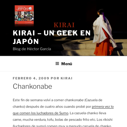
Saltar
al
contenido
KIRAI – UN GEEK EN
JAPÓN
Blog de Héctor García
Menú
PUBLICADO
FEBRERO 4, 2009
POR
KIRAI
EL
Chankonabe
Este fin de semana volví a comer
chankonabe
(Cazuela de
chanko) después de cuatro años cuando probé por
primera vez lo
que comen los luchadores de Sumo
. La cazuela chanko lleva
carne, mucha verdura, tofu, bolas de pescado frito etc. Los rikishi
(luchadores de sumo) comen muy a menudo cazuela de chanko