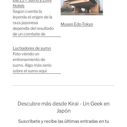
Hotels
Según cuenta la
leyenda el origen de la
raza japonesa
Museo Edo-Tokyo
dependía del resultado
de un combate de
sumo. La supremacía
de la gente japonesa
Luchadores de sumo
en las islas de Japón se
Foto viendo un
estableció cuando el
entrenamiento de
Dios Takemikazuchi
sumo. Algo más serio
ganó en un combate
sobre el sumo aquí.
de sumo a su gran rival.
Sin embargo, dejando
aparte la…
Descubre más desde Kirai - Un Geek en
Japón
Suscríbete y recibe las últimas entradas en tu