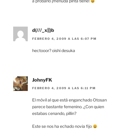
a probarlo ¡menuda pinta tiene!
d(///_x||)b
FEBRERO 4, 2009 A LAS 6:07 PM
hectooor? oishi desuka
JohnyFK
FEBRERO 4, 2009 A LAS 6:11 PM
El móvil al que está enganchado Otosan
parece bastante femenino. ¿Con quien
estabas cenando, pillin?
Este se nos ha echado novia fijo