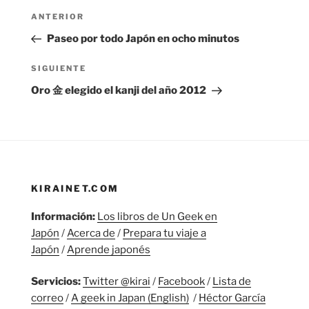
Navegación
Entrada
ANTERIOR
de
anterior:
Paseo por todo Japón en ocho minutos
entradas
Siguiente
SIGUIENTE
entrada
Oro 金 elegido el kanji del año 2012
KIRAINET.COM
Información:
Los libros de Un Geek en
Japón
/
Acerca de
/
Prepara tu viaje a
Japón
/
Aprende japonés
Servicios:
Twitter @kirai
/
Facebook
/
Lista de
correo
/
A geek in Japan (English)
/
Héctor García