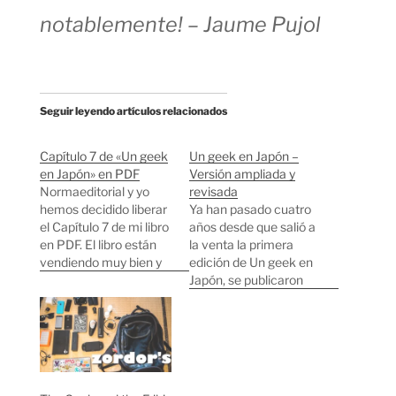
notablemente! – Jaume Pujol
Seguir leyendo artículos relacionados
Capítulo 7 de «Un geek
Un geek en Japón –
en Japón» en PDF
Versión ampliada y
Normaeditorial y yo
revisada
hemos decidido liberar
Ya han pasado cuatro
el Capítulo 7 de mi libro
años desde que salió a
en PDF. El libro están
la venta la primera
vendiendo muy bien y
edición de Un geek en
es complicado
Japón, se publicaron
encontrarlo en tiendas,
cuatro ediciones en
la primera edición está
nuestro idioma y llegó a
prácticamente
decenas de países al
agotada y ya estamos
ser publicado en inglés,
trabajando en la
portugués, italiano,
segunda. Podéis
francés y alemán.