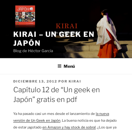
Saltar
al
contenido
KIRAI – UN GEEK EN
JAPÓN
Blog de Héctor García
Menú
PUBLICADO
DICIEMBRE 13, 2012
POR
KIRAI
EL
Capítulo 12 de “Un geek en
Japón” gratis en pdf
Ya ha pasado casi un mes desde el lanzamiento de
la nueva
versión de Un Geek en Japón
. La buena noticia es que ha dejado
de estar ¡agotado
en Amazon y hay stock de sobra!
. ¿Los que ya