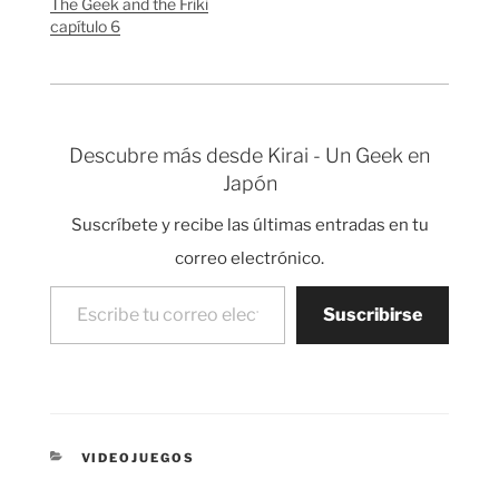
The Geek and the Friki
comprar el libro online
Aunque ha tenido
capítulo 6
desde aquí, desde la
bastante aceptación,
web solo…
fue mi primer…
Descubre más desde Kirai - Un Geek en
Japón
Suscríbete y recibe las últimas entradas en tu
correo electrónico.
Escribe tu correo electrónico…
Suscribirse
CATEGORÍAS
VIDEOJUEGOS