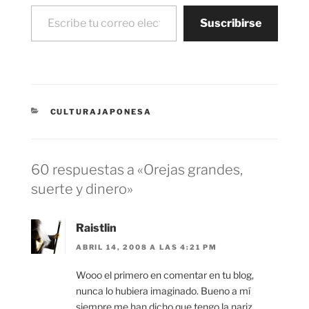
Escribe tu correo electrónico…
Suscribirse
CATEGORÍAS
CULTURAJAPONESA
60 respuestas a «Orejas grandes,
suerte y dinero»
Raistlin
ABRIL 14, 2008 A LAS 4:21 PM
Wooo el primero en comentar en tu blog,
nunca lo hubiera imaginado. Bueno a mí
siempre me han dicho que tengo la nariz