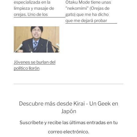
especializada en la
Otaku Mode tiene unas
limpieza y masaje de
"nekomimi" (Orejas de
orejas. Uno de los
gato) que me ha dicho
incentivos es que la
que me dejará probar
limpieza-masaje de
la próxima vez que nos
orejas te lo hace una
veamos. Para terminar
chica de las muchas
de dejarme con la miel
que tienen, el cliente
en los labios, me ha
puede elegir la chica
mandado un par de
entre las disponibles en
vídeos que explican un
Jóvenes se burlan del
ese momento. Una
poco el
político llorón
hora cuesta 4.500
funcionamiento de…
yenes…
Descubre más desde Kirai - Un Geek en
Japón
Suscríbete y recibe las últimas entradas en tu
correo electrónico.