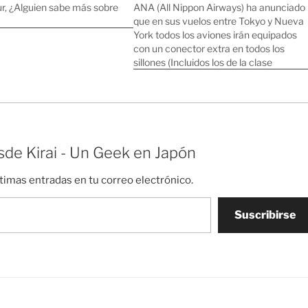
ur, ¿Alguien sabe más sobre
ANA (All Nippon Airways) ha anunciado
que en sus vuelos entre Tokyo y Nueva
York todos los aviones irán equipados
con un conector extra en todos los
sillones (Incluidos los de la clase
turista). Con ese conector los viajeros
podrán enchufar sus iPhones o iPods
para recargar la batería, escuchar…
de Kirai - Un Geek en Japón
ltimas entradas en tu correo electrónico.
Suscribirse