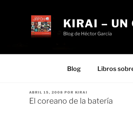
Saltar
al
contenido
KIRAI – UN
Blog de Héctor García
Blog
Libros sobr
PUBLICADO
ABRIL 15, 2008
POR
KIRAI
EL
El coreano de la batería