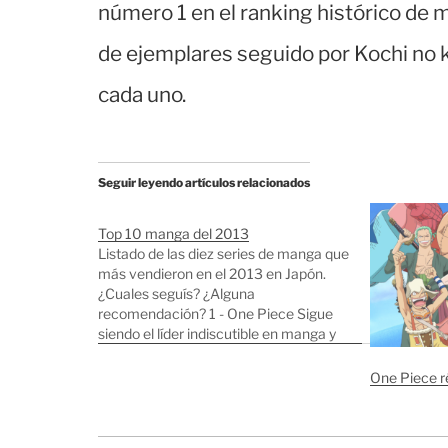
número 1 en el ranking histórico de
de ejemplares seguido por Kochi no
cada uno.
Seguir leyendo artículos relacionados
Top 10 manga del 2013
Listado de las diez series de manga que
más vendieron en el 2013 en Japón.
¿Cuales seguís? ¿Alguna
recomendación? 1 - One Piece Sigue
siendo el líder indiscutible en manga y
anime, tanto en Japón como en el
extranjero. Este año en Japón se
One Piece r
vendieron 18 millones de tomos. 2…