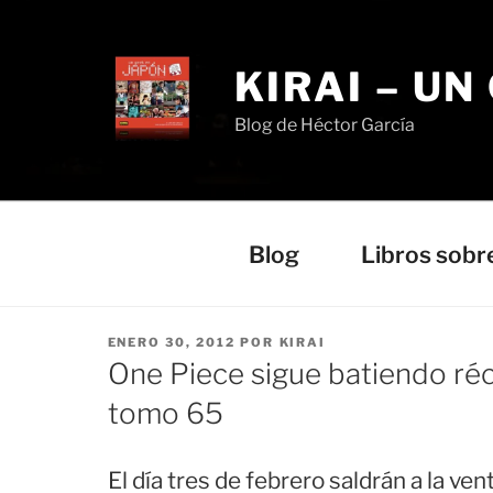
Saltar
al
contenido
KIRAI – UN
Blog de Héctor García
Blog
Libros sobr
PUBLICADO
ENERO 30, 2012
POR
KIRAI
EL
One Piece sigue batiendo réc
tomo 65
El día tres de febrero saldrán a la ve