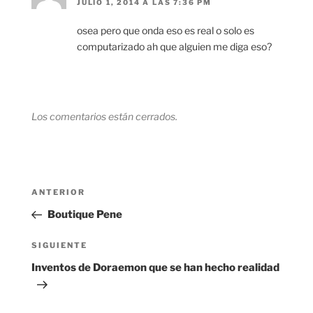
JULIO 1, 2014 A LAS 7:36 PM
osea pero que onda eso es real o solo es
computarizado ah que alguien me diga eso?
Los comentarios están cerrados.
Navegación
Entrada
ANTERIOR
de
anterior:
Boutique Pene
entradas
Siguiente
SIGUIENTE
entrada
Inventos de Doraemon que se han hecho realidad