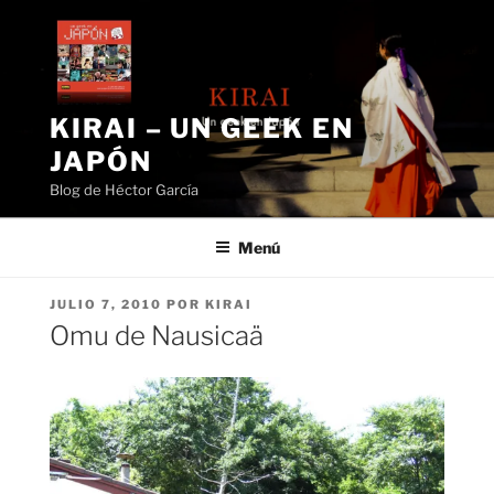
Saltar
al
contenido
KIRAI – UN GEEK EN
JAPÓN
Blog de Héctor García
Menú
PUBLICADO
JULIO 7, 2010
POR
KIRAI
EL
Omu de Nausicaä