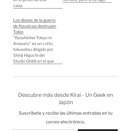
casa.
que es el compositor
de más de un centenar
de bandas sonoras,
Los dioses de la guerra
entre ellas El verano de
de Nausicaa destruyen
kikujiro, El viaje de
Tokio
Chihiro, Gake no ue no
"Kyoshinhei Tokyo ni
Ponyo, Dolls, Hana-bi,
Arawaru" es un corto
Nausicaä, Mi vecino
tokusatsu dirigido por
Totoro…
Shinji Higuchi del
Studio Ghibli en el que
dioses de la guerra de
Nausicaa destruyen
Tokio. Interesante ver
a Ghibli produciendo
algo que no es 100%
Descubre más desde Kirai - Un Geek en
animación. Hay una
Japón
exposición sobre como
se hizo este corto en el
Suscríbete y recibe las últimas entradas en tu
Museo de…
correo electrónico.
Escribe tu correo electrónico…