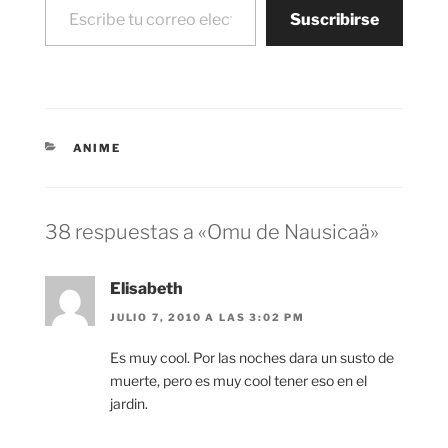
Suscribirse
CATEGORÍAS
ANIME
38 respuestas a «Omu de Nausicaä»
Elisabeth
JULIO 7, 2010 A LAS 3:02 PM
Es muy cool. Por las noches dara un susto de
muerte, pero es muy cool tener eso en el
jardin.