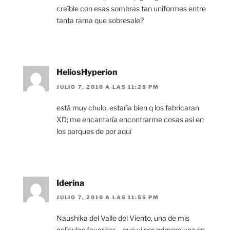
creíble con esas sombras tan uniformes entre
tanta rama que sobresale?
HeliosHyperion
JULIO 7, 2010 A LAS 11:28 PM
está muy chulo, estaría bien q los fabricaran
XD; me encantaría encontrarme cosas asi en
los parques de por aquí
Iderina
JULIO 7, 2010 A LAS 11:55 PM
Naushika del Valle del Viento, una de mis
películas favoritas… que vi por primera vez en