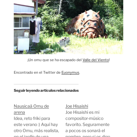
¡Un omu que se ha escapado del
Valle del Viento
!
Encontrado en el Twitter de
Euonymus
.
Seguir leyendo artículos relacionados
Nausicaä Omu de
Joe Hisaishi
arena
Joe Hisaishi es mi
Idea, reto friki para
compositor-músico
este verano :) Aquí hay
favorito. Seguramente
otro Omu, más realista,
a pocos os sonará el
en el jardín de una
nombre, pero si os digo