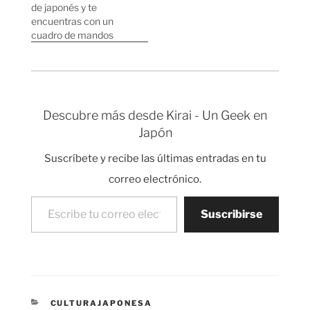
las "normas" que se
de japonés y te
suelen seguir en baños
encuentras con un
públicos, pero antes de
cuadro de mandos
nada un poco de…
como el de la foto en la
entrada al ofuro
(Bañera japonesa). Yo
utilicé el método
prueba y error hasta
Descubre más desde Kirai - Un Geek en
conseguir que todo
Japón
funcionara según lo
esperado.
Suscríbete y recibe las últimas entradas en tu
correo electrónico.
Escribe tu correo electrónico…
Suscribirse
CATEGORÍAS
CULTURAJAPONESA