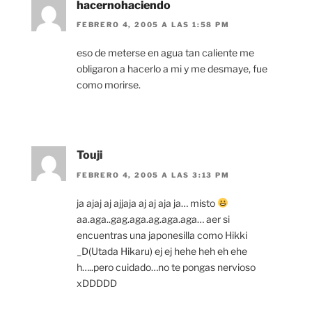
hacernohaciendo
FEBRERO 4, 2005 A LAS 1:58 PM
eso de meterse en agua tan caliente me
obligaron a hacerlo a mi y me desmaye, fue
como morirse.
Touji
FEBRERO 4, 2005 A LAS 3:13 PM
ja ajaj aj ajjaja aj aj aja ja… misto
aa.aga..gag.aga.ag.aga.aga… aer si
encuentras una japonesilla como Hikki
_D(Utada Hikaru) ej ej hehe heh eh ehe
h…..pero cuidado…no te pongas nervioso
xDDDDD