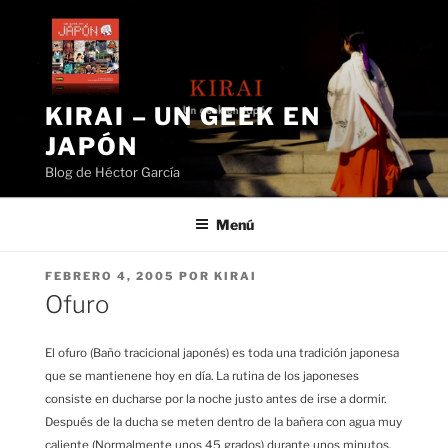
Saltar
al
contenido
KIRAI – UN GEEK EN
JAPÓN
Blog de Héctor García
Menú
PUBLICADO
FEBRERO 4, 2005
POR
KIRAI
EL
Ofuro
El ofuro (Baño tracicional japonés) es toda una tradición japonesa
que se mantienene hoy en día. La rutina de los japoneses
consiste en ducharse por la noche justo antes de irse a dormir.
Después de la ducha se meten dentro de la bañera con agua muy
caliente (Normalmente unos 45 grados) durante unos minutos.