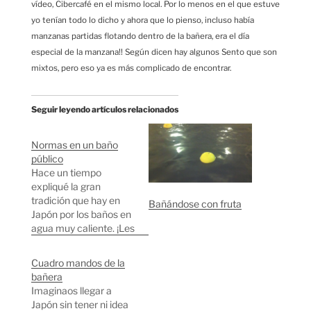
vídeo, Cibercafé en el mismo local. Por lo menos en el que estuve
yo tenían todo lo dicho y ahora que lo pienso, incluso había
manzanas partidas flotando dentro de la bañera, era el día
especial de la manzana!! Según dicen hay algunos Sento que son
mixtos, pero eso ya es más complicado de encontrar.
Seguir leyendo artículos relacionados
Normas en un baño
público
Hace un tiempo
expliqué la gran
tradición que hay en
Bañándose con fruta
Japón por los baños en
agua muy caliente. ¡Les
encanta! Quizás sea
porque no tienen
Cuadro mandos de la
piscinas. En esta
bañera
ocasión voy a
Imaginaos llegar a
comentar algunas de
Japón sin tener ni idea