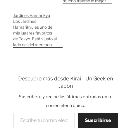
dos o tres minutos
mucho traerse lo mejor
pasa un avión por
que encuentran por el
detrás del Telecom
mundo. En Tokyo,
Jardines Hamarikyu
Center que va a
además de la "Estatua
Los Jardines
aterrizar al aeropuerto
de la Libertad" también
Hamarikyu es uno de
de Haneda a orillas de
tienen la Tokyo Tower
mis lugares favoritos
la bahía de Tokyo.
que es una réplica de
de Tokyo. Están justo al
color rojizo de la…
lado del del mercado
del pescado a la orilla
de la bahía de Tokyo.
Antiguamente eran los
jardines de una casa de
verano de la familia
Descubre más desde Kirai - Un Geek en
Tokugawa y más tarde
Japón
los jardines de recreo
del emperador…
Suscríbete y recibe las últimas entradas en tu
correo electrónico.
Escribe tu correo electrónico…
Suscribirse