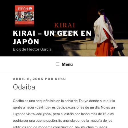
Saltar
al
contenido
KIRAI – UN GEEK EN
JAPÓN
Blog de Héctor García
Menú
PUBLICADO
ABRIL 8, 2005
POR
KIRAI
EL
Odaiba
Odaiba es una pequeña isla en la bahía de Tokyo donde suele ir la
gente a hacer «daytrips», es decir, excursiones de un día. No es un
lugar de visita «obligada», pero si estáis por Japón más de 15 días
podría ser una buena opción. Es una isla donde la mayoría de los
edificios son de moderna construcción, hay muchos museos,