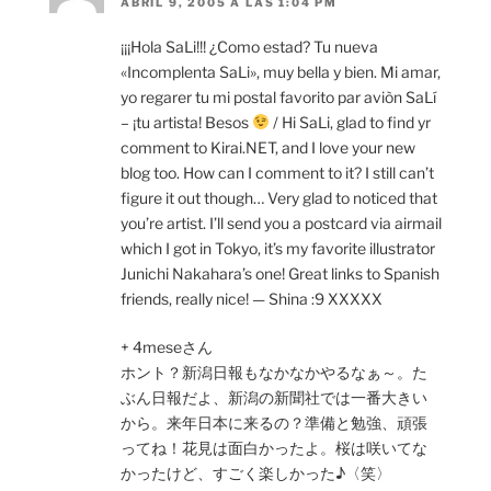
ABRIL 9, 2005 A LAS 1:04 PM
¡¡¡Hola SaLi!!! ¿Como estad? Tu nueva
«Incomplenta SaLi», muy bella y bien. Mi amar,
yo regarer tu mi postal favorito par aviòn SaLí
– ¡tu artista! Besos
/ Hi SaLi, glad to find yr
comment to Kirai.NET, and I love your new
blog too. How can I comment to it? I still can’t
figure it out though… Very glad to noticed that
you’re artist. I’ll send you a postcard via airmail
which I got in Tokyo, it’s my favorite illustrator
Junichi Nakahara’s one! Great links to Spanish
friends, really nice! — Shina :9 XXXXX
+ 4meseさん
ホント？新潟日報もなかなかやるなぁ～。た
ぶん日報だよ、新潟の新聞社では一番大きい
から。来年日本に来るの？準備と勉強、頑張
ってね！花見は面白かったよ。桜は咲いてな
かったけど、すごく楽しかった♪〈笑〉