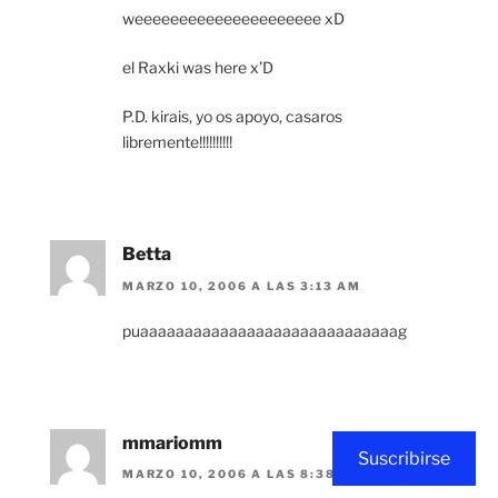
weeeeeeeeeeeeeeeeeeeee xD
el Raxki was here x’D
P.D. kirais, yo os apoyo, casaros
libremente!!!!!!!!!!
Betta
MARZO 10, 2006 A LAS 3:13 AM
puaaaaaaaaaaaaaaaaaaaaaaaaaaaaag
mmariomm
Suscribirse
MARZO 10, 2006 A LAS 8:38 AM