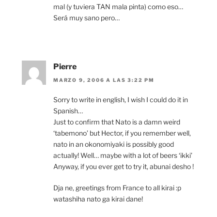
mal (y tuviera TAN mala pinta) como eso…
Será muy sano pero…
Pierre
MARZO 9, 2006 A LAS 3:22 PM
Sorry to write in english, I wish I could do it in
Spanish…
Just to confirm that Nato is a damn weird
‘tabemono’ but Hector, if you remember well,
nato in an okonomiyaki is possibly good
actually! Well… maybe with a lot of beers ‘ikki’
Anyway, if you ever get to try it, abunai desho !
Dja ne, greetings from France to all kirai :p
watashiha nato ga kirai dane!