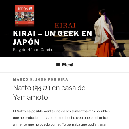
Saltar
al
contenido
KIRAI – UN GEEK EN
JAPÓN
Blog de Héctor García
Menú
PUBLICADO
MARZO 9, 2006
POR
KIRAI
EL
Natto (納豆) en casa de
Yamamoto
El Natto es posiblemente uno de los alimentos más horribles
que he probado nunca, bueno de hecho creo que es el único
alimento que no puedo comer. Yo pensaba que podía tragar