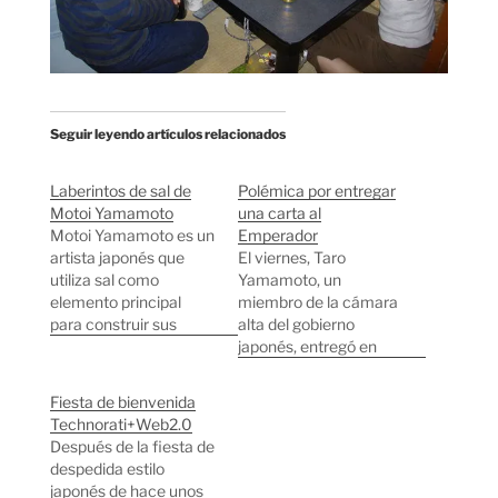
Seguir leyendo artículos relacionados
Laberintos de sal de
Polémica por entregar
Motoi Yamamoto
una carta al
Motoi Yamamoto es un
Emperador
artista japonés que
El viernes, Taro
utiliza sal como
Yamamoto, un
elemento principal
miembro de la cámara
para construir sus
alta del gobierno
obras. En Asia la sal es
japonés, entregó en
un símbolo de
mano una carta
purificación, por
manuscrita al
Fiesta de bienvenida
ejemplo, en Japón se
Emperador. En ella
Technorati+Web2.0
suelen poner platitos
explica su
Después de la fiesta de
con sal en la entrada
preocupación por lo
despedida estilo
de restaurantes para
que está pasando en
japonés de hace unos