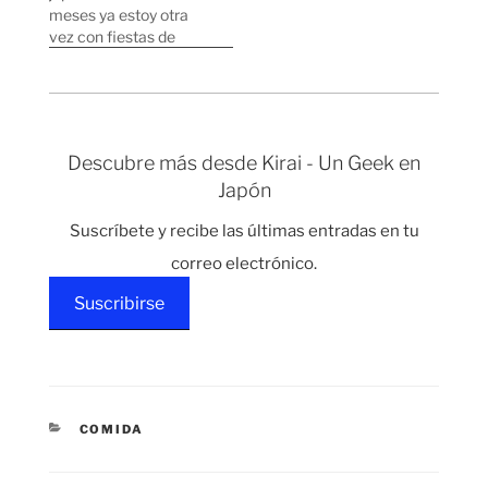
protegerlos contra
Fukushima y las
meses ya estoy otra
malos espíritus.
complicaciones que
vez con fiestas de
También es utilizado en
están teniendo para
bienvenida :) . En las
rituales…
desmantelar los
fotos se puede ver la
reactores. Se ha
gente de la nueva
montado debate en la
compañía japonesa
programas…
Web 2.0 Inc y la gente
Descubre más desde Kirai - Un Geek en
de Technorati Japan.
Japón
En Technorati Japan
apenas somos cuatro…
Suscríbete y recibe las últimas entradas en tu
correo electrónico.
Suscribirse
CATEGORÍAS
COMIDA