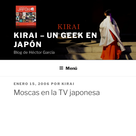
Saltar
al
contenido
KIRAI – UN GEEK EN
JAPÓN
Blog de Héctor García
Menú
PUBLICADO
ENERO 15, 2006
POR
KIRAI
EL
Moscas en la TV japonesa