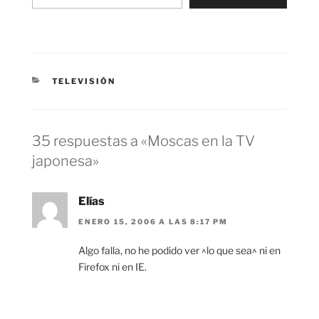
CATEGORÍAS
TELEVISIÓN
35 respuestas a «Moscas en la TV
japonesa»
Elías
ENERO 15, 2006 A LAS 8:17 PM
Algo falla, no he podido ver ^lo que sea^ ni en
Firefox ni en IE.