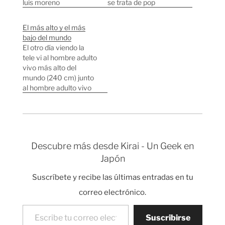
luis moreno
se trata de pop
enmascarado Tele
japonés, también
japonesa Edificio de
conocido como Jpop.
El más alto y el más
Fuji TV Domador de
En este post voy a
bajo del mundo
peces Domador de
hacer un pequeño
El otro día viendo la
moscas Technorati
recorrido por los
tele vi al hombre adulto
tags: japanesetv,
grupos y cantantes
vivo más alto del
curiosidades, japón,
más famosetes.
mundo (240 cm) junto
fútbol.
Empezamos con
al hombre adulto vivo
Hikaru Utada, ha hecho
más bajo del mundo(74
música para películas y
cm). El primero es
videojuegos. Tiene…
chino y el segundo es
mongol. Mi amigo
James de Japanprobe
Descubre más desde Kirai - Un Geek en
siempre está grabando
Japón
programas de la TV
japonesa. Gracias…
Suscríbete y recibe las últimas entradas en tu
correo electrónico.
Escribe tu correo electrónico…
Suscribirse