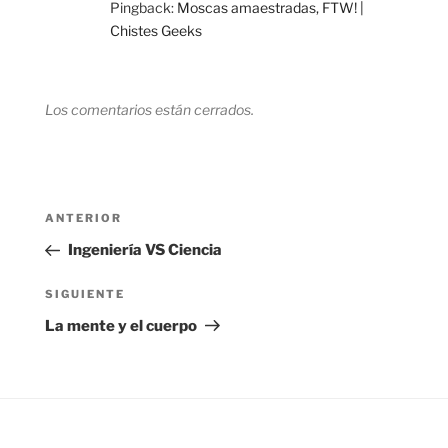
Pingback:
Moscas amaestradas, FTW! |
Chistes Geeks
Los comentarios están cerrados.
Navegación
Entrada
ANTERIOR
de
anterior:
Ingeniería VS Ciencia
entradas
Siguiente
SIGUIENTE
entrada
La mente y el cuerpo