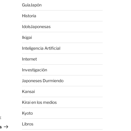
GuíaJapón
Historia
IdolsJaponesas
Ikigai
Inteligencia Artificial
Internet
Investigación
Japoneses Durmiendo
Kansai
Kirai en los medios
Kyoto
E
Siguiente
Libros
entrada
s