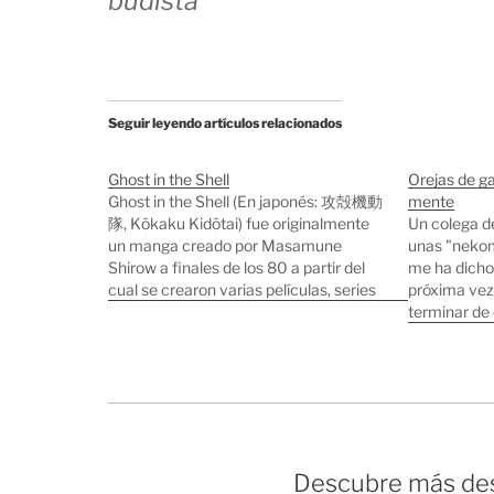
budista
Seguir leyendo artículos relacionados
Ghost in the Shell
Orejas de ga
Ghost in the Shell (En japonés: 攻殻機動
mente
隊, Kōkaku Kidōtai) fue originalmente
Un colega d
un manga creado por Masamune
unas "nekom
Shirow a finales de los 80 a partir del
me ha dicho
cual se crearon varias películas, series
próxima vez
de animación y videojuegos. Es
terminar de 
también una de las grandes influencias
labios, me 
en "The Matrix", lo reconocen los
vídeos que e
propios Watchowski.…
funcionami
Descubre más des