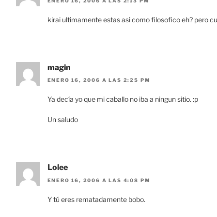
ENERO 16, 2006 A LAS 2:13 PM
kirai ultimamente estas asi como filosofico eh? pero c
magin
ENERO 16, 2006 A LAS 2:25 PM
Ya decía yo que mi caballo no iba a ningun sitio. :p
Un saludo
Lolee
ENERO 16, 2006 A LAS 4:08 PM
Y tú eres rematadamente bobo.