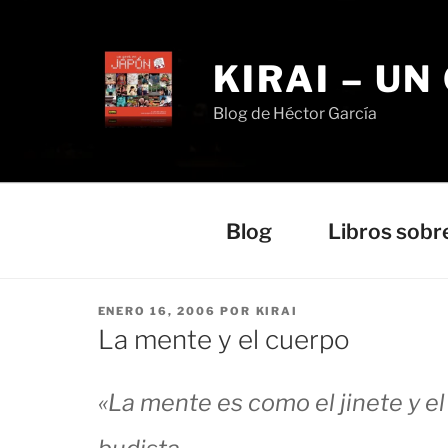
Saltar
al
contenido
KIRAI – UN
Blog de Héctor García
Blog
Libros sobr
PUBLICADO
ENERO 16, 2006
POR
KIRAI
EL
La mente y el cuerpo
«La mente es como el jinete y e