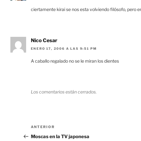
ciertamente kirai se nos esta volviendo filósofo, pero e
Nico Cesar
ENERO 17, 2006 A LAS 9:51 PM
A caballo regalado no se le miran los dientes
Los comentarios están cerrados.
Navegación
Entrada
ANTERIOR
de
anterior:
Moscas en la TV japonesa