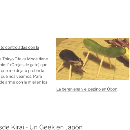
to controladas con la
e Tokyo Otaku Mode tiene
imi" (Orejas de gato) que
 que me dejará probar la
 que nos veamos. Para
dejarme con la miel en los
ha mandado un par de
La berenjena y el pepino en Obon
xplican un poco el
ento de…
de Kirai - Un Geek en Japón