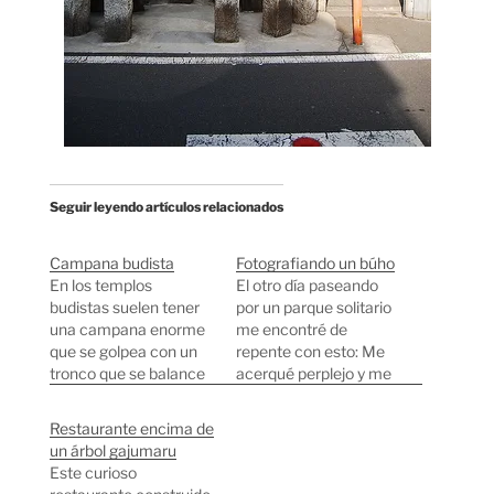
Seguir leyendo artículos relacionados
Campana budista
Fotografiando un búho
En los templos
El otro día paseando
budistas suelen tener
por un parque solitario
una campana enorme
me encontré de
que se golpea con un
repente con esto: Me
tronco que se balance
acerqué perplejo y me
horizontalmente
empecé a fijar en las
utilizando cuerdas. Al
pedazo de cámaras y
Restaurante encima de
final del año, en vez de
objetivos que se
un árbol gajumaru
12 campanadas, aquí
gastaban pero no
Este curioso
son 108 campanadas.
conseguía adivinar qué