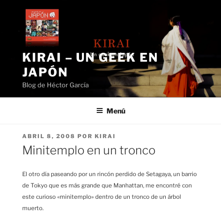
Saltar
al
contenido
KIRAI – UN GEEK EN
JAPÓN
Blog de Héctor García
Menú
PUBLICADO
ABRIL 8, 2008
POR
KIRAI
EL
Minitemplo en un tronco
El otro día paseando por un rincón perdido de Setagaya, un barrio
de Tokyo que es más grande que Manhattan, me encontré con
este curioso «minitemplo» dentro de un tronco de un árbol
muerto.