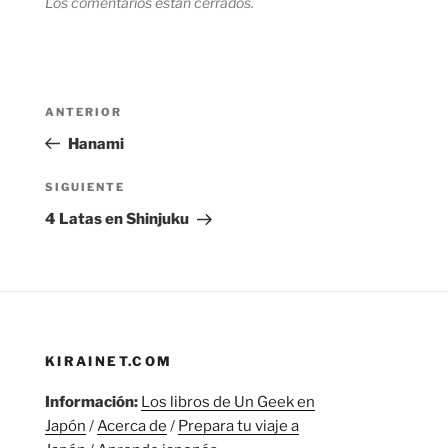
Los comentarios están cerrados.
Navegación
Entrada
ANTERIOR
de
anterior:
Hanami
entradas
Siguiente
SIGUIENTE
entrada
4 Latas en Shinjuku
KIRAINET.COM
Información:
Los libros de Un Geek en
Japón
/
Acerca de
/
Prepara tu viaje a