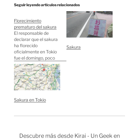
Seguir leyendo artículos relacionados
Florecimiento
prematuro del sakura
El responsable de
declarar que el sakura
ha florecido
Sakura
oficialmente en Tokio
fue el domingo, poco
después de las 11 de la
mañana, al templo
Yasukuni a contar
cuantos capullos se
han abierto en el árbol
prototipo que
Sakura en Tokio
inspecciona cada año.
El señor contó seis
flores y el instituto
meteorológico…
Descubre más desde Kirai - Un Geek en