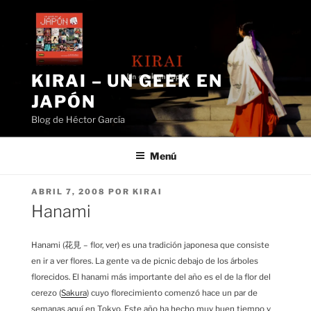
Saltar
al
contenido
KIRAI – UN GEEK EN
JAPÓN
Blog de Héctor García
Menú
PUBLICADO
ABRIL 7, 2008
POR
KIRAI
EL
Hanami
Hanami (花見 – flor, ver) es una tradición japonesa que consiste
en ir a ver flores. La gente va de picnic debajo de los árboles
florecidos. El hanami más importante del año es el de la flor del
cerezo (
Sakura
) cuyo florecimiento comenzó hace un par de
semanas aquí en Tokyo. Este año ha hecho muy buen tiempo y