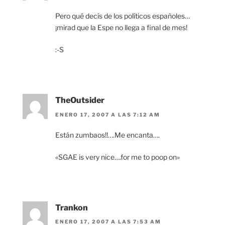
Pero qué decís de los políticos españoles…
¡mirad que la Espe no llega a final de mes!
:-S
TheOutsider
ENERO 17, 2007 A LAS 7:12 AM
Están zumbaos!!….Me encanta….
«SGAE is very nice….for me to poop on»
Trankon
ENERO 17, 2007 A LAS 7:53 AM