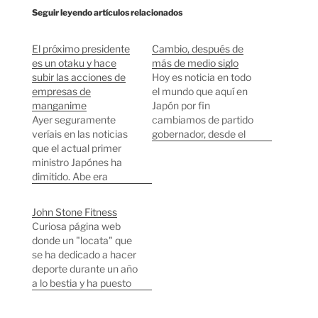
Seguir leyendo artículos relacionados
El próximo presidente
Cambio, después de
es un otaku y hace
más de medio siglo
subir las acciones de
Hoy es noticia en todo
empresas de
el mundo que aquí en
manganime
Japón por fin
Ayer seguramente
cambiamos de partido
veríais en las noticias
gobernador, desde el
que el actual primer
final de la guerra
ministro Japónes ha
siempre gobernó el
dimitido. Abe era
mismo partido
conocido en la
(Excepto un breve
comunidad geek por
periodo de 11 meses).
John Stone Fitness
tener una web con
Ayer, por fin, los
Curiosa página web
capturas de una línea
votantes japoneses
donde un "locata" que
de comandos, pero el
decidieron apostar por
se ha dedicado a hacer
que le va a reemplazar
el cambio, y después
deporte durante un año
le supera porque
de una…
a lo bestia y ha puesto
parece ser que es un
una foto suya cada día
otaku de pura…
del año. Con lo que