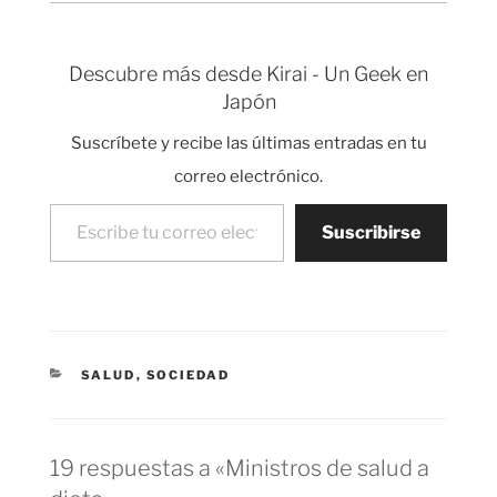
podemos ver como
pasa de tener barriga
considerable a estar
Descubre más desde Kirai - Un Geek en
exageradamente
Japón
tocho. Es curioso ver la
evolución foto…
Suscríbete y recibe las últimas entradas en tu
correo electrónico.
Escribe tu correo electrónico…
Suscribirse
CATEGORÍAS
SALUD
,
SOCIEDAD
19 respuestas a «Ministros de salud a