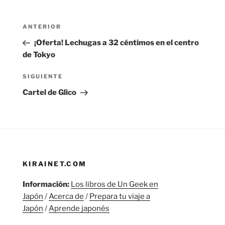
Navegación
Entrada
ANTERIOR
de
anterior:
¡Oferta! Lechugas a 32 céntimos en el centro
entradas
de Tokyo
Siguiente
SIGUIENTE
entrada
Cartel de Glico
KIRAINET.COM
Información:
Los libros de Un Geek en
Japón
/
Acerca de
/
Prepara tu viaje a
Japón
/
Aprende japonés