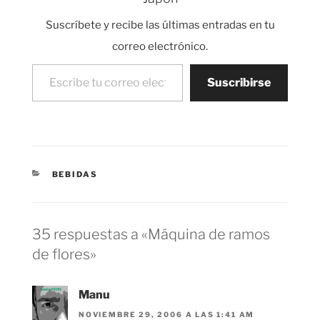
créditos Máquina…
Suscríbete y recibe las últimas entradas en tu
correo electrónico.
Escribe tu correo electrónico…
Suscribirse
CATEGORÍAS
BEBIDAS
35 respuestas a «Máquina de ramos
de flores»
Manu
NOVIEMBRE 29, 2006 A LAS 1:41 AM