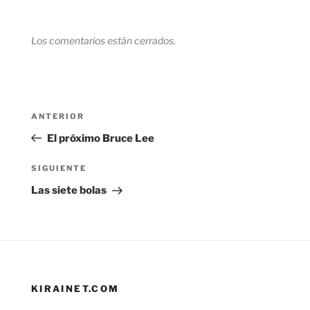
Los comentarios están cerrados.
Navegación
Entrada
ANTERIOR
de
anterior:
El próximo Bruce Lee
entradas
Siguiente
SIGUIENTE
entrada
Las siete bolas
KIRAINET.COM