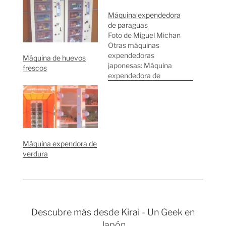
Máquina expendedora
de paraguas
Foto de Miguel Michan
Otras máquinas
expendedoras
Máquina de huevos
japonesas: Máquina
frescos
expendedora de
hamburguesas
Máquina expendedora
de coches Máquina
expendedora de
verdura Máquina de
bragas usadas
Máquina expendora de
Máquina de ramos de
verdura
flores Máquina de
cebos vivos Máquina
de bebidas gratuitas
Otra máquina de
bragas usadas
Máquina expendedora
Descubre más desde Kirai - Un Geek en
de libros Máquina de
Japón