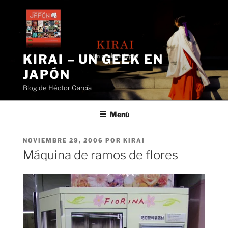
Saltar
al
contenido
KIRAI – UN GEEK EN
JAPÓN
Blog de Héctor García
Menú
PUBLICADO
NOVIEMBRE 29, 2006
POR
KIRAI
EL
Máquina de ramos de flores