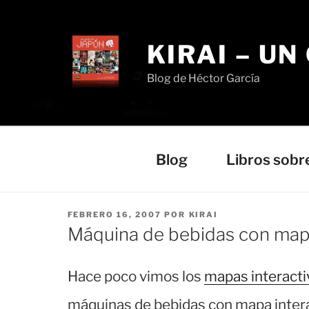
Saltar
al
contenido
KIRAI – UN
Blog de Héctor García
Blog
Libros sobr
PUBLICADO
FEBRERO 16, 2007
POR
KIRAI
EL
Máquina de bebidas con mapa
Hace poco vimos los
mapas interacti
máquinas de bebidas con mapa inter