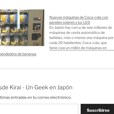
Nuevas máquinas de Coca-cola con
paneles solares y luz LED
En Japón hay cerca de seis millones de
máquinas de venta automática de
bebidas, más o menos una máquina por
cada 20 habitantes. Coca-cola, que
tiene casi un millón de máquinas en
funcionamiento en Japón, ha
pendedora de bananas
anunciado que va a reemplazarlas
todas con un nuevo modelo ecológico
que funcionará con…
de Kirai - Un Geek en Japón
ltimas entradas en tu correo electrónico.
Suscribirse