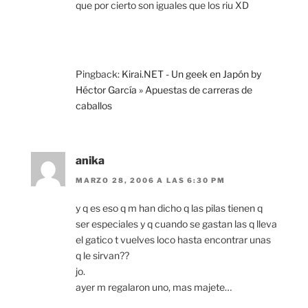
que por cierto son iguales que los riu XD
Pingback:
Kirai.NET - Un geek en Japón by
Héctor García » Apuestas de carreras de
caballos
anika
MARZO 28, 2006 A LAS 6:30 PM
y q es eso q m han dicho q las pilas tienen q
ser especiales y q cuando se gastan las q lleva
el gatico t vuelves loco hasta encontrar unas
q le sirvan??
jo.
ayer m regalaron uno, mas majete…