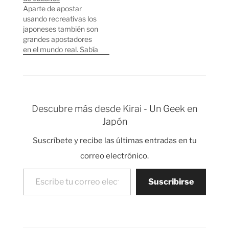
Aparte de apostar
usando recreativas los
japoneses también son
grandes apostadores
en el mundo real. Sabía
que había una gran
afición por las carreras
de caballos porque
siempre ocupan gran
parte de la sección de
Descubre más desde Kirai - Un Geek en
deportes en los
Japón
periódicos pero me
sorprendí cuando un
Suscríbete y recibe las últimas entradas en tu
domingo me encontré
con una pequeña…
correo electrónico.
Escribe tu correo electrónico…
Suscribirse