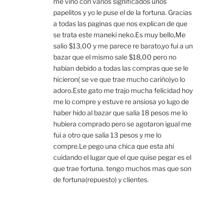
me vino con varios significados unos
papelitos y yo le puse el de la fortuna. Gracias
a todas las paginas que nos explican de que
se trata este maneki neko.Es muy bello,Me
salio $13,00 y me parece re barato,yo fui a un
bazar que el mismo sale $18,00 pero no
habian debido a todas las compras que se le
hicieron( se ve que trae mucho cariño)yo lo
adoro.Este gato me trajo mucha felicidad hoy
me lo compre y estuve re ansiosa yo lugo de
haber hido al bazar que salia 18 pesos me lo
hubiera comprado pero se agotaron igual me
fui a otro que salia 13 pesos y me lo
compre.Le pego una chica que esta ahi
cuidando el lugar que el que quise pegar es el
que trae fortuna. tengo muchos mas que son
de fortuna(repuesto) y clientes.