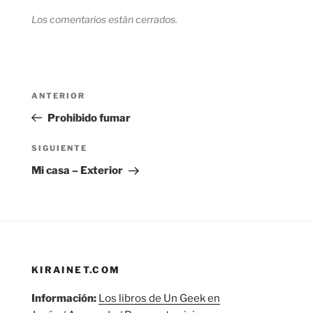
Los comentarios están cerrados.
Navegación
Entrada
ANTERIOR
de
anterior:
Prohibido fumar
entradas
Siguiente
SIGUIENTE
entrada
Mi casa – Exterior
KIRAINET.COM
Información:
Los libros de Un Geek en