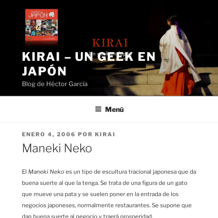
Saltar
al
contenido
KIRAI – UN GEEK EN
JAPÓN
Blog de Héctor García
Menú
PUBLICADO
ENERO 4, 2006
POR
KIRAI
EL
Maneki Neko
El
Maneki Neko
es un tipo de escultura tracional japonesa que da
buena suerte al que la tenga. Se trata de una figura de un gato
que mueve una pata y se suelen poner en la entrada de los
negocios japoneses, normalmente restaurantes. Se supone que
dan buena suerte al negocio y traerá prosperidad.