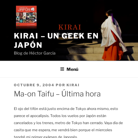
Saltar
al
contenido
KIRAI – UN GEEK EN
JAPÓN
Blog de Héctor García
Menú
PUBLICADO
OCTUBRE 9, 2004
POR
KIRAI
EL
Ma-on Taifu – Última hora
El ojo del tifón está justo encima de Tokyo ahora mismo, esto
parece el apocalípsis. Todos los vuelos por Japón están
cancelados y los trenes, metro de Tokyo han cerrado. Vaya día de
casita que me espera, me vendrá bien porque el miercoles
tendré mi primer exámen de Japonés.