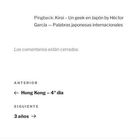
Pingback:
Kirai – Un geek en Japón by Héctor
García — Palabras japonesas internacionales
Los comentarios están cerrados.
Navegación
Entrada
ANTERIOR
de
anterior:
Hong Kong – 4º día
entradas
Siguiente
SIGUIENTE
entrada
3 años