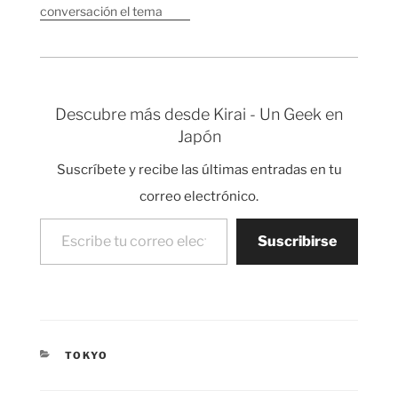
conversación el tema
de palabras japonesas
que son
internacionales. La
mayoría de ellas
representan
Descubre más desde Kirai - Un Geek en
características únicas
Japón
de la cultura japonesa,
estas son algunas de
Suscríbete y recibe las últimas entradas en tu
las palabras que
logramos recordar:
correo electrónico.
Sake Tifón (Taifu)
Escribe tu correo electrónico…
Tsunami Karate Judo
Suscribirse
Aikido…
CATEGORÍAS
TOKYO