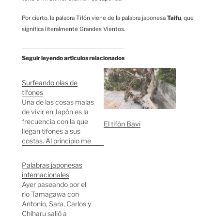
Por cierto, la palabra Tifón viene de la palabra japonesa
Taifu
, que
significa literalmente Grandes Vientos.
Seguir leyendo artículos relacionados
Surfeando olas de
tifones
Una de las cosas malas
de vivir en Japón es la
frecuencia con la que
El tifón Bavi
llegan tifones a sus
costas. Al principio me
asustaba un poco con
la llegada de tifones
Palabras japonesas
pero poco a poco me
internacionales
he ido acostumbrando
Ayer paseando por el
y la verdad es que si no
río Tamagawa con
pasa justo justo por…
Antonio, Sara, Carlos y
Chiharu salió a