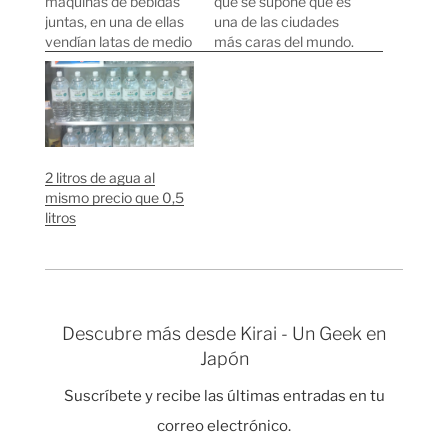
máquinas de bebidas
que se supone que es
juntas, en una de ellas
una de las ciudades
vendían latas de medio
más caras del mundo.
litro por 120 yenes (75
Mi impresión después
céntimos de Euro) y en
de casi dos años por
la otra latas de 33cl por
aquí es que los objetos
130 yenes (80
de consumo diario en
céntimos de Euro).
Japón sin tener en
¡Cuanto más pequeña,
cuenta algunas cosas
2 litros de agua al
más barata! Desde
concretas como por…
mismo precio que 0,5
hace algo más de…
litros
Descubre más desde Kirai - Un Geek en
Japón
Suscríbete y recibe las últimas entradas en tu
correo electrónico.