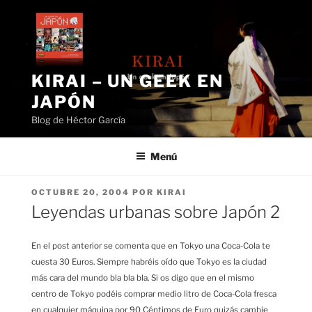
Saltar
al
contenido
KIRAI – UN GEEK EN
JAPÓN
Blog de Héctor García
Menú
PUBLICADO
OCTUBRE 20, 2004
POR
KIRAI
EL
Leyendas urbanas sobre Japón 2
En el post anterior se comenta que en Tokyo una Coca-Cola te
cuesta 30 Euros. Siempre habréis oído que Tokyo es la ciudad
más cara del mundo bla bla bla. Si os digo que en el mismo
centro de Tokyo podéis comprar medio litro de Coca-Cola fresca
en cualquier máquina por 90 Céntimos de Euro quizás cambie