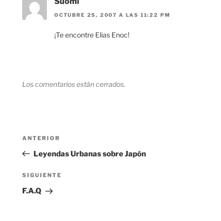
Suomi
OCTUBRE 25, 2007 A LAS 11:22 PM
¡Te encontre Elias Enoc!
Los comentarios están cerrados.
Navegación
Entrada
ANTERIOR
de
anterior:
Leyendas Urbanas sobre Japón
entradas
Siguiente
SIGUIENTE
entrada
F.A.Q