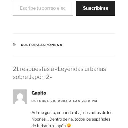
Escribe tu correo electrónico…
Suscribirse
CATEGORÍAS
CULTURAJAPONESA
21 respuestas a «Leyendas urbanas
sobre Japón 2»
Gapito
OCTUBRE 20, 2004 A LAS 2:32 PM
Así me gusta, echando abajo los mitos de los
nipones… Dentro de ná, todos los españoles
de turismo a Japón