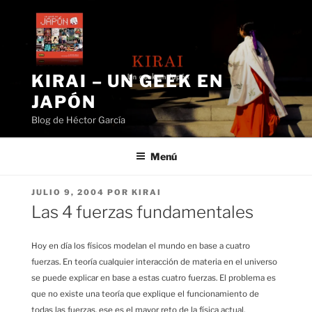
Saltar
al
contenido
KIRAI – UN GEEK EN
JAPÓN
Blog de Héctor García
Menú
PUBLICADO
JULIO 9, 2004
POR
KIRAI
EL
Las 4 fuerzas fundamentales
Hoy en día los físicos modelan el mundo en base a cuatro
fuerzas. En teoría cualquier interacción de materia en el universo
se puede explicar en base a estas cuatro fuerzas. El problema es
que no existe una teoría que explique el funcionamiento de
todas las fuerzas, ese es el mayor reto de la física actual.