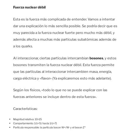
Fuerza nuclear débil
Esta es la fuerza más complicada de entender. Vamos a intentar
dar una explicación lo más sencilla posible. Se podría decir que es
muy parecida a la fuerza nuclear fuerte pero mucho más débil, y
además afecta a muchas más partículas subatómicas además de
a los quarks.
Al interaccionar, ciertas partículas intercambian
bosones
, y estos
bosones transmiten la fuerza nuclear débil. Esta fuerza permite
que las partículas al interaccionar intercambien masa, energía,
carga eléctrica y «flavor» (Ya explicaremos esto más adelante).
Según los físicos, «todo lo que no se puede explicar con las
fuerzas anteriores se incluye dentro de esta fuerza».
Características:
Magnitud relativa: 10^15
Comportamiento: 1/(r^5) hasta 1/(r^7)
Partícula responsable: la partícula boson W+/W- y el boson Zº