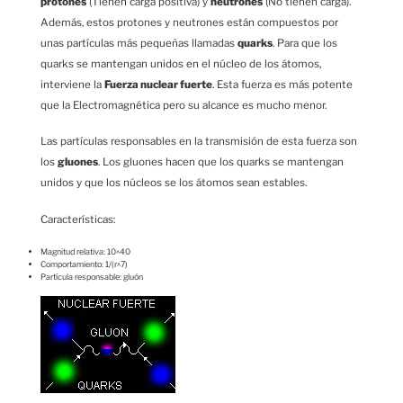
protones
(Tienen carga positiva) y
neutrones
(No tienen carga).
Además, estos protones y neutrones están compuestos por
unas partículas más pequeñas llamadas
quarks
. Para que los
quarks se mantengan unidos en el núcleo de los átomos,
interviene la
Fuerza nuclear fuerte
. Esta fuerza es más potente
que la Electromagnética pero su alcance es mucho menor.
Las partículas responsables en la transmisión de esta fuerza son
los
gluones
. Los gluones hacen que los quarks se mantengan
unidos y que los núcleos se los átomos sean estables.
Características:
Magnitud relativa: 10^40
Comportamiento: 1/(r^7)
Partícula responsable: gluón