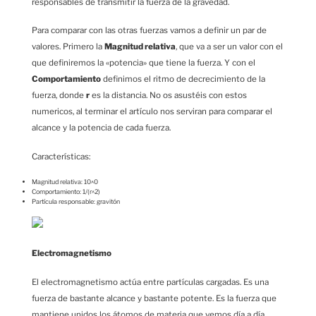
responsables de transmitir la fuerza de la gravedad.
Para comparar con las otras fuerzas vamos a definir un par de
valores. Primero la
Magnitud relativa
, que va a ser un valor con el
que definiremos la «potencia» que tiene la fuerza. Y con el
Comportamiento
definimos el ritmo de decrecimiento de la
fuerza, donde
r
es la distancia. No os asustéis con estos
numericos, al terminar el artículo nos serviran para comparar el
alcance y la potencia de cada fuerza.
Características:
Magnitud relativa: 10^0
Comportamiento: 1/(r^2)
Partícula responsable: gravitón
Electromagnetismo
El electromagnetismo actúa entre partículas cargadas. Es una
fuerza de bastante alcance y bastante potente. Es la fuerza que
mantiene unidos los átomos de materia que vemos día a día.