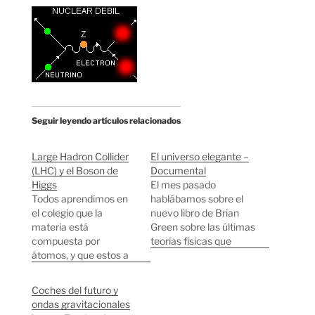
Seguir leyendo artículos relacionados
Large Hadron Collider
El universo elegante –
(LHC) y el Boson de
Documental
Higgs
El mes pasado
Todos aprendimos en
hablábamos sobre el
el colegio que la
nuevo libro de Brian
materia está
Green sobre las últimas
compuesta por
teorías físicas que
átomos, y que estos a
intentan explicar el
su vez contienen
funcionamiento del
protones, neutrones y
universo. Lo último que
Coches del futuro y
electrones. Pero la
he encontrado es un
ondas gravitacionales
realidad es mucho más
documental de tres