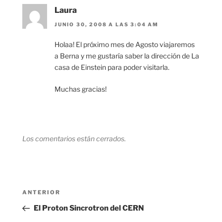
Laura
JUNIO 30, 2008 A LAS 3:04 AM
Holaa! El próximo mes de Agosto viajaremos
a Berna y me gustaría saber la dirección de La
casa de Einstein para poder visitarla.
Muchas gracias!
Los comentarios están cerrados.
Navegación
Entrada
ANTERIOR
de
anterior:
El Proton Sincrotron del CERN
entradas