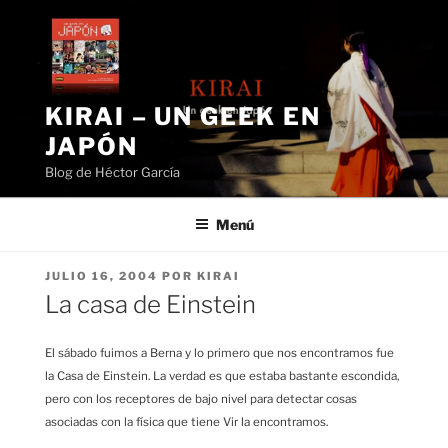
Saltar
al
contenido
KIRAI – UN GEEK EN
JAPÓN
Blog de Héctor García
Menú
PUBLICADO
JULIO 16, 2004
POR
KIRAI
EL
La casa de Einstein
El sábado fuimos a Berna y lo primero que nos encontramos fue
la Casa de Einstein. La verdad es que estaba bastante escondida,
pero con los receptores de bajo nivel para detectar cosas
asociadas con la física que tiene Vir la encontramos.