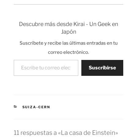
En 1952 tras la muerte
buscador, no por ello
del presidente Chaim
menos importante.
Weizmann, Einstein
Se…
fue propuesto como
Descubre más desde Kirai - Un Geek en
candidato a la
Japón
presidencia pero éste
rechazó el puesto
Suscríbete y recibe las últimas entradas en tu
porque se veía
incapacitado para esta
correo electrónico.
tarea.…
Escribe tu correo electrónico…
Suscribirse
CATEGORÍAS
SUIZA-CERN
11 respuestas a «La casa de Einstein»