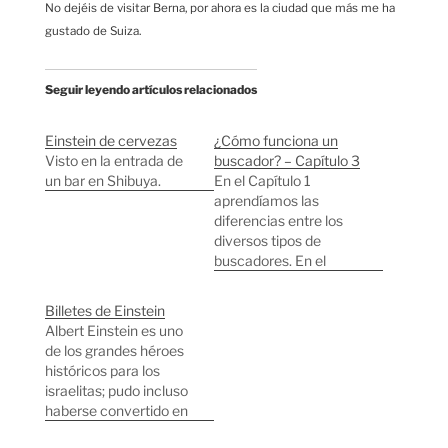
No dejéis de visitar Berna, por ahora es la ciudad que más me ha
gustado de Suiza.
Seguir leyendo artículos relacionados
Einstein de cervezas
¿Cómo funciona un
Visto en la entrada de
buscador? – Capítulo 3
un bar en Shibuya.
En el Capítulo 1
aprendíamos las
diferencias entre los
diversos tipos de
buscadores. En el
Capítulo 2
aprendíamos como se
Billetes de Einstein
pueden buscar cosas
Albert Einstein es uno
de forma muy rápida
de los grandes héroes
cuando tenemos
históricos para los
mucha información. En
israelitas; pudo incluso
este capítulo vamos
haberse convertido en
ver el último paso de
el presidente de Israel.
funcionamiento de un