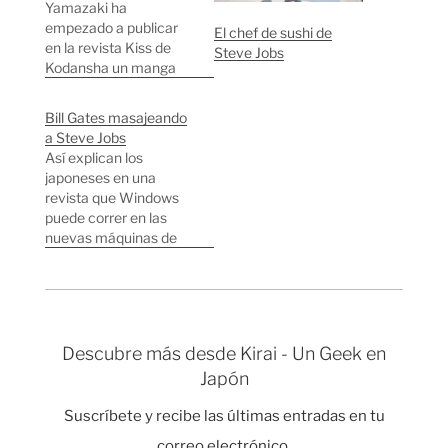
Yamazaki ha
empezado a publicar
El chef de sushi de
en la revista Kiss de
Steve Jobs
Kodansha un manga
basado en la biografía
de Steve Jobs que
Bill Gates masajeando
escribió Walter
a Steve Jobs
Isacson. Para los que
Así explican los
no hayáis leido el libro
japoneses en una
de Isacson quizás sea
revista que Windows
el formato ideal para
puede correr en las
leer sobre la vida de
nuevas máquinas de
Steve Jobs…
Apple.
Descubre más desde Kirai - Un Geek en
Japón
Suscríbete y recibe las últimas entradas en tu
correo electrónico.