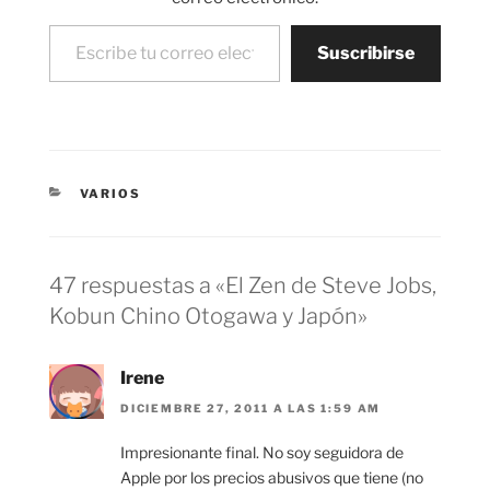
Escribe tu correo electrónico…
Suscribirse
CATEGORÍAS
VARIOS
47 respuestas a «El Zen de Steve Jobs,
Kobun Chino Otogawa y Japón»
Irene
DICIEMBRE 27, 2011 A LAS 1:59 AM
Impresionante final. No soy seguidora de
Apple por los precios abusivos que tiene (no