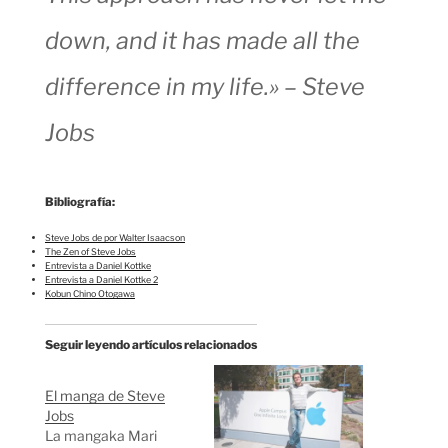
down, and it has made all the
difference in my life.» – Steve
Jobs
Bibliografía:
Steve Jobs de por Walter Isaacson
The Zen of Steve Jobs
Entrevista a Daniel Kottke
Entrevista a Daniel Kottke 2
Kobun Chino Otogawa
Seguir leyendo artículos relacionados
El manga de Steve
Jobs
La mangaka Mari