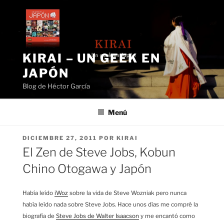
Saltar
al
contenido
KIRAI – UN GEEK EN
JAPÓN
Blog de Héctor García
Menú
PUBLICADO
DICIEMBRE 27, 2011
POR
KIRAI
EL
El Zen de Steve Jobs, Kobun
Chino Otogawa y Japón
Había leído
iWoz
sobre la vida de Steve Wozniak pero nunca
había leído nada sobre Steve Jobs. Hace unos días me compré la
biografía de
Steve Jobs de Walter Isaacson
y me encantó como