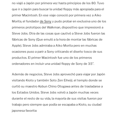
no viajó a Japón por primera vez hasta principios de los 80. Tuvo
que ir a Japón para buscar la unidad floppy más apropiada para el
primer Macintosh. En ese viaje conoció por primera vez a Aiko
Morita, el fundador
de Sony
y pudo probar en exclusiva uno de los
primeros prototipos del Walkman, dispositivo que impresionó a
Steve Jobs. Otra de las cosas que cautivó a Steve Jobs fueron las
fábricas de Sony (Que emuló a la hora de montar las fábricas de
Apple). Steve Jobs admiraba a Aiko Morita pero en muchas
ocasiones puso a parir a Sony criticando el diseño tosco de sus
productos. El primer Macintosh fue uno de los primeros
ordenadores en incluir una unidad floppy de Sony de 3.5″.
Además de negocios, Steve Jobs aprovechó para viajar por Japón
visitando Kioto y también Soto Zen Eiheiji, el templo donde se
curtió su maestro Kobun Chino Otogawa antes de trasladarse a
los Estados Unidos. Steve Jobs volvió a Japón muchas veces
durante el resto de su vida, la mayoría de sus visitas fueron por
trabajo pero siempre que podía se escapaba a Kioto, su ciudad
japonesa favorita: