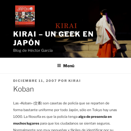
Saltar
al
contenido
KIRAI – UN GEEK EN
JAPÓN
Blog de Héctor García
Menú
PUBLICADO
DICIEMBRE 11, 2007
POR
KIRAI
EL
Koban
Las «Koban» (交番) son casetas de policía que se reparten de
forma bastante uniforme por todo Japón, sólo en Tokyo hay unas
1.000. La filosofía es que la policía tenga
algo de presencia en
muchos lugares
para que los ciudadanos se sientan seguros.
Normalmente son muy pequeñas y fáciles de identificar por su