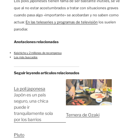
Los polis japoneses tienen fama de ser bastante inútiles, se ve
que al no estar acostumbrados a tratar con situaciones graves
cuando pasa algo «importante» se acobardan y no saben como
actuar.
En las teleseries y programas de televisión
los suelen
parodiar.
Anotaciones relacionadas
Keishicho y 2 millones de recompensa
Los más buscados
Seguir leyendo artículos relacionados
La poli japonesa
Japón es un país
seguro, una chica
puede ir
tranquilamente sola
Ternera de Ozaki
por los barrios
considerados "más
chungos" de Tokyo a
Pluto
las doce de la