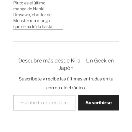
Pluto es el último
madrugada sin ningún
manga de Naoki
miedo, te puedes dejar
Urasawa, el autor de
el teléfono móvil
Monster (un manga
encima de la mesa en
que se ha leído hasta
la cafetería mientras
mi madre). El estilo de
vas al baño y no
Pluto es muy parecido
desaparecerá, puedes
a mangas anteriores
despistar…
de Urasawa como
20th Century Boys o
Descubre más desde Kirai - Un Geek en
Monster; sobre todo el
Japón
dibujo, los personajes y
la forma de llevar…
Suscríbete y recibe las últimas entradas en tu
correo electrónico.
Escribe tu correo electrónico…
Suscribirse