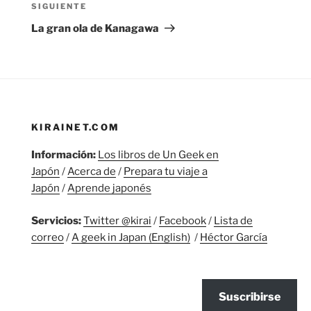
Siguiente
SIGUIENTE
entrada
La gran ola de Kanagawa
KIRAINET.COM
Información:
Los libros de Un Geek en
Japón
/
Acerca de
/
Prepara tu viaje a
Japón
/
Aprende japonés
Servicios:
Twitter @kirai
/
Facebook
/
Lista de
correo
/
A geek in Japan (English)
/
Héctor García
Suscribirse