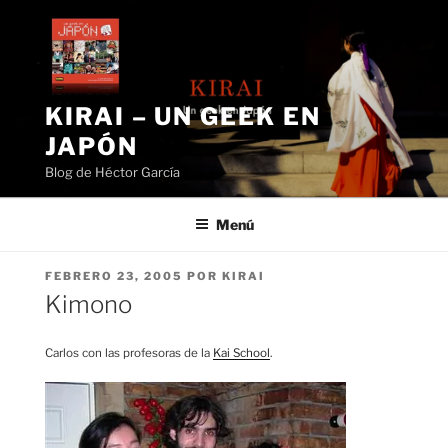
Saltar
al
contenido
KIRAI – UN GEEK EN
JAPÓN
Blog de Héctor García
Menú
PUBLICADO
FEBRERO 23, 2005
POR
KIRAI
EL
Kimono
Carlos con las profesoras de la
Kai School
.