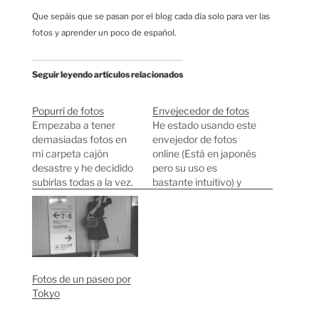
Que sepáis que se pasan por el blog cada día solo para ver las
fotos y aprender un poco de español.
Seguir leyendo artículos relacionados
Popurrí de fotos
Envejecedor de fotos
Empezaba a tener
He estado usando este
demasiadas fotos en
envejedor de fotos
mi carpeta cajón
online (Está en japonés
desastre y he decidido
pero su uso es
subirlas todas a la vez.
bastante intuitivo) y
Es un popurrí bastante
esto es lo que he
sin sentido (parecido al
conseguido usando
que puse hace unos
algunas fotos de mi
meses) que contiene
Flickr. Ver foto original
desde fotos que saqué
Ver foto original Ver
hace cinco años hasta
foto original Ver foto
Fotos de un paseo por
fotos de hace unos
original Ver foto original
Tokyo
días. Rosa y edificio
Ver foto original Ver
diseñado…
foto…