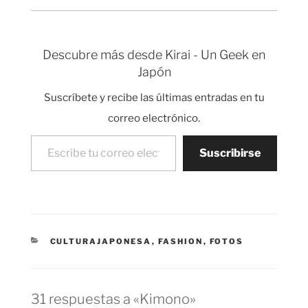
Descubre más desde Kirai - Un Geek en
Japón
Suscríbete y recibe las últimas entradas en tu
correo electrónico.
Escribe tu correo electrónico…
Suscribirse
CATEGORÍAS
CULTURAJAPONESA
,
FASHION
,
FOTOS
31 respuestas a «Kimono»