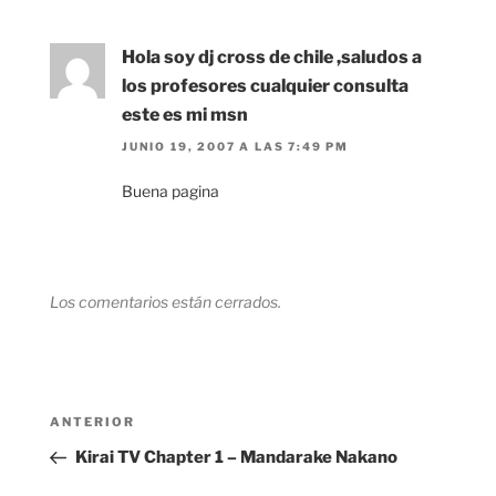
Hola soy dj cross de chile ,saludos a
los profesores cualquier consulta
este es mi msn
JUNIO 19, 2007 A LAS 7:49 PM
Buena pagina
Los comentarios están cerrados.
Navegación
Entrada
ANTERIOR
de
anterior:
Kirai TV Chapter 1 – Mandarake Nakano
entradas