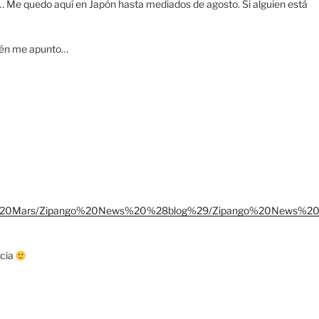
o… Me quedo aquí en Japón hasta mediados de agosto. Si alguien está
bién me apunto…
0of%20Mars/Zipango%20News%20%28blog%29/Zipango%20News%2
icia