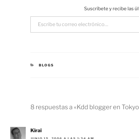
Suscríbete y recibe las ú
Escribe tu correo electrónico…
CATEGORÍAS
BLOGS
8 respuestas a «Kdd blogger en Tokyo
Kirai
JUNIO 15, 2006 A LAS 1:34 AM