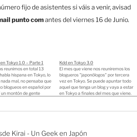
mero fijo de asistentes si váis a venir, avisad
mail punto com
antes del viernes 16 de Junio.
en Tokyo 1.0 – Parte 1
Kdd en Tokyo 3.0
s reunimos en total 13
El mes que viene nos reuniremos los
habla hispana en Tokyo, lo
blogueros "japonólogos" por tercera
á nada mal, no pensaba que
vez en Tokyo. Se puede apuntar todo
to blogueos en español por
aquel que tenga un blog y vaya a estar
í un montón de gente
en Tokyo a finales del mes que viene.
y diversa: traductores de
Para apuntarte a la kdd añade tu
os, diseñadores,
nombre y blog a este wiki haciendo
es, estudiantes,
click…
tc. Eso sí, la mayoría…
de Kirai - Un Geek en Japón