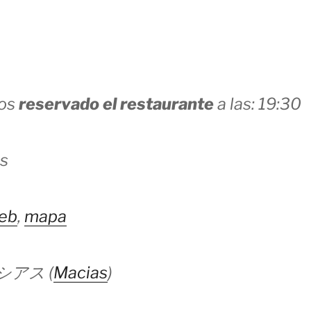
mos
reservado el restaurante
a las: 19:30
s
eb
,
mapa
マシアス (
Macias
)