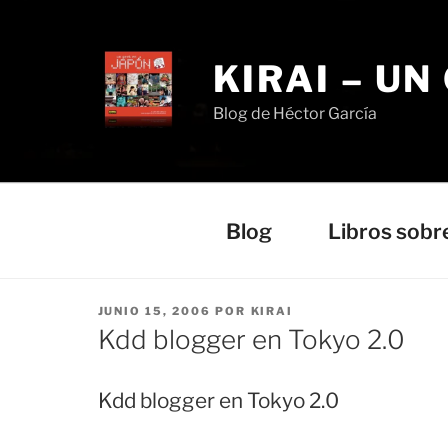
Saltar
al
contenido
KIRAI – UN
Blog de Héctor García
Blog
Libros sobr
PUBLICADO
JUNIO 15, 2006
POR
KIRAI
EL
Kdd blogger en Tokyo 2.0
Kdd blogger en Tokyo 2.0