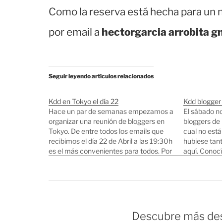
Como la reserva está hecha para un nú
por email a
hectorgarcia arrobita g
Seguir leyendo artículos relacionados
Kdd en Tokyo el día 22
Kdd blogger 
Hace un par de semanas empezamos a
El sábado no
organizar una reunión de bloggers en
bloggers de 
Tokyo. De entre todos los emails que
cual no est
recibimos el día 22 de Abril a las 19:30h
hubiese tan
es el más convenientes para todos. Por
aquí. Conoc
ahora he contabilizado 17 asistentes,
interesante 
pero de todas formas CONFIRMAD
manga, físic
vuestra asistencia con un…
programador
profesores e
Descubre más des