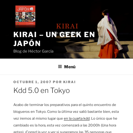
Saltar
al
contenido
KIRAI – UN GEEK EN
JAPÓN
Blog de Héctor García
Menú
PUBLICADO
OCTUBRE 1, 2007
POR
KIRAI
EL
Kdd 5.0 en Tokyo
Acabo de terminar los preparativos para el quinto encuentro de
blogueros en Tokyo. Como la última vez salió bastante bien, esta
vez iremos al mismo lugar que
en la cuarta kdd
. Lo único que he
cambiado es la hora, esta vez comenzará a las 20:00h (Una hora
antes). ¡Corred la voz a ver si superamos las 35 personas que