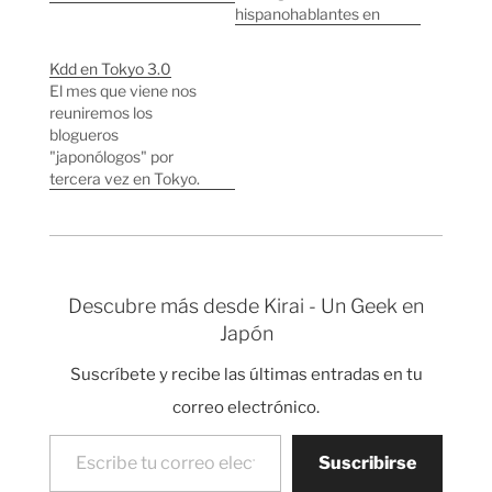
una cena, he alquilado
hispanohablantes en
un local entero para
Tokyo y sabiendo que
nosotros durante dos
hay al menos 34 blogs
Kdd en Tokyo 3.0
horas en Shibuya. El
escritos en español
El mes que viene nos
plan es reunirnos allí
desde Japón, llega la
reuniremos los
durante un par de
segunda reunión que
blogueros
horitas para charlar y
se celebrará en el
"japonólogos" por
luego continuar en
mítico Shinjuku. Fecha:
tercera vez en Tokyo.
algún…
sabado 24 de junio.
Se puede apuntar todo
Lugar: Shinjuku. Punto
aquel que tenga un
de…
blog y vaya a estar en
Tokyo a finales del mes
que viene. Para
Descubre más desde Kirai - Un Geek en
apuntarte a la kdd
Japón
añade tu nombre y blog
a este wiki haciendo
Suscríbete y recibe las últimas entradas en tu
click…
correo electrónico.
Escribe tu correo electrónico…
Suscribirse