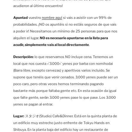
acudieron al último encuentro!
Apuntad
vuestro
nombre aquí
si vais a asistir con un 99% de
probabilidades. ¡NO os apuntéis si no estáis seguros de que vais
a poder ir! Necesitamos un mínimo de 25 personas para que nos
alquilen el lugar.
NO es necesario apuntarse en la lista para
acudir, simplemente vais al local directamente
.
Descripción:
lo que reservamos NO incluye cena. Tenemos un
local que nos cuesta »’3.000»’ yenes por barba con nomihodai
(Barra libre, excepto cervezas) y aperitivos varios incluido. Se
supone que tenéis que venir cenados. 3.000 yenes puede ser un
poco caro, pero otras veces hemos terminando pagando
bastante más porque faltaba gente etc. En esta ocasión da igual
que falte gente, serán 3.000 yenes pase lo que pase. Los 3.000
yenes se pagan al entrar.
Lugar:
スタジオ(Studio) Cafe&Dinner. Está en la quinta planta de
un edificio muy estrecho justo enfrente de Tokyu Hands en
Shibuya. En la planta baja del edificio hay un restaurante de