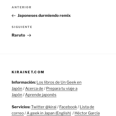
Navegación
Entrada
ANTERIOR
de
anterior:
Japoneses durmiendo remix
entradas
Siguiente
SIGUIENTE
entrada
Raruto
KIRAINET.COM
Información:
Los libros de Un Geek en
Japón
/
Acerca de
/
Prepara tu viaje a
Japón
/
Aprende japonés
Servicios:
Twitter @kirai
/
Facebook
/
Lista de
correo
/
A geek in Japan (English)
/
Héctor García