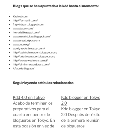
Blogs que se han apuntado a la kdd hasta el momento:
Kirainet.com
http://fer-martin.com/
flapyinjapan.blogspot.com
www.ajapon.com/
holygrial.blogspot.com/
www.nanaintokyo.blogspot.com/
www.ungatonipon.com/
www.zuco.org/
woolly-rocks.blogspot.com/
http://tsukinohimeroom.blogspot.com/
http://unlatinoenjapon.blogspot.com/
http://www.sweetmonster.net/
http://elmimmo.wordpress.com/
Añade tu blog aquí
Seguir leyendo artículos relacionados
Kdd 4.0 en Tokyo
Kdd blogger en Tokyo
Acabo de terminar los
2.0
preparativos para el
Kdd blogger en Tokyo
cuarto encuentro de
2.0 Después del éxito
blogueros en Tokyo. En
de la primera reunión
esta ocasión en vez de
de blogueros