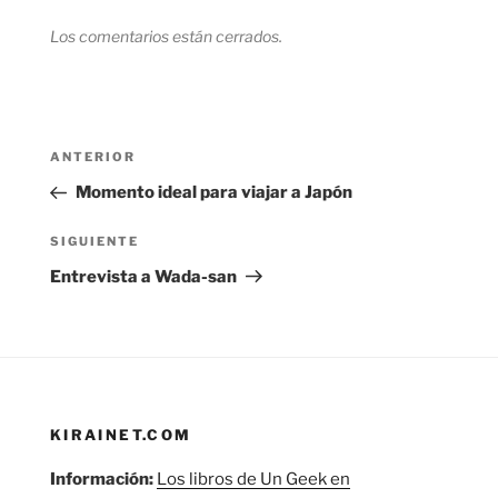
Los comentarios están cerrados.
Navegación
Entrada
ANTERIOR
de
anterior:
Momento ideal para viajar a Japón
entradas
Siguiente
SIGUIENTE
entrada
Entrevista a Wada-san
KIRAINET.COM
Información:
Los libros de Un Geek en