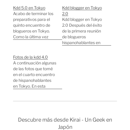
Kdd 5.0 en Tokyo
Kdd blogger en Tokyo
Acabo de terminar los
2.0
preparativos para el
Kdd blogger en Tokyo
quinto encuentro de
2.0 Después del éxito
blogueros en Tokyo.
de la primera reunión
Como la última vez
de blogueros
salió bastante bien,
hispanohablantes en
esta vez iremos al
Tokyo y sabiendo que
mismo lugar que en la
hay al menos 34 blogs
Fotos de la kdd 4.0
cuarta kdd. Lo único
escritos en español
A continuación algunas
que he cambiado es la
desde Japón, llega la
de las fotos que tomé
hora, esta vez
segunda reunión que
en el cuarto encuentro
comenzará a las
se celebrará en el
de hispanohablantes
20:00h (Una hora
mítico Shinjuku. Fecha:
en Tokyo. En esta
antes). ¡Corred la…
sabado 24 de junio.
ocasión superamos
Lugar: Shinjuku. Punto
todos los récords y nos
de…
juntamos más de 30
personas, a ver si a la
próxima llegamos a los
Descubre más desde Kirai - Un Geek en
40!. Mil gracias a todos
Japón
por venir, encantado de