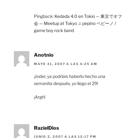
Pingback:
Kedada 4.0 en Tokio — 東京でオフ
会 — Meetup at Tokyo ♫ pepino ペピーノ /
game boy rock band
Anotnio
MAYO 31, 2007 A LAS 4:25 AM
¡Joder, ya podríais haberlo hecho una
semanita después, yo llego el 29!
¡Argh!
RazielDios
JUNIO 2, 2007 A LAS 12:17 PM