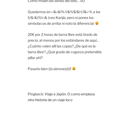
Cómo molan las señas del sitio… xD
Quedamos en «·&»&!%·!/&%$/&!·(/!&»·% a las
!(/&·&(%!»·& (veo Kanjis, pero si pones los
simbolacos de arriba ni noto la diferencia)
20€ por 2 horas de barra libre está tirado de
precio, al menos por los estándares de aquí…
¿Cuánto valen allí las copas? ¿De qué es la
barra libre? ¿Qué grado de cogorza pretendéis
pillar ahí?
Pasarlo bien (((cabrones)))!!
Pingback:
Viaje a Japón. O como empieza
otra historia de un viaje loco