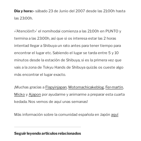
Día y hora:
» sábado 23 de Junio del 2007 desde las 21:00h hasta
las 23:00h.
»’Atención!!:»’ el nomihodai comienza a las 21:00h en PUNTO y
termina a las 23:00h, así que si os interesa estar las 2 horas
intentad llegar a Shibuya un rato antes para tener tiempo para
encontrar el lugar etc. Sabiendo el lugar se tarda entre 5 y 10
minutos desde la estación de Shibuya, si es la primera vez que
vais a la zona de Tokyu Hands de Shibuya quizás os cueste algo
más encontrar el lugar exacto.
¡Muchas gracias a
Flapyinjapan
,
Motomachicakeblog
,
Fer-martin
,
Micko
y
Ajapon
por ayudarme y animarme a preparar esta cuarta
kedada. Nos vemos de aquí unas semanas!
Más información sobre la comunidad española en Japón
aquí
Seguir leyendo artículos relacionados