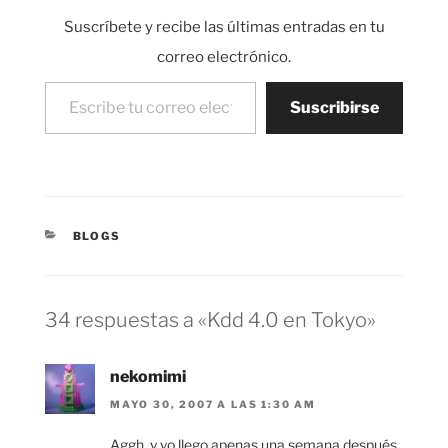
conoceros a…
Suscríbete y recibe las últimas entradas en tu
correo electrónico.
Escribe tu correo electrónico…
Suscribirse
CATEGORÍAS
BLOGS
34 respuestas a «Kdd 4.0 en Tokyo»
nekomimi
MAYO 30, 2007 A LAS 1:30 AM
Aggh, y yo llego apenas una semana después