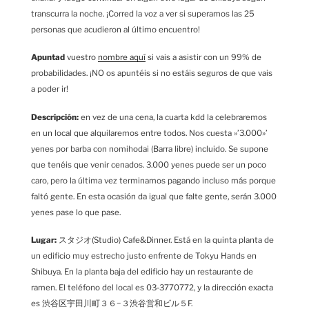
transcurra la noche. ¡Corred la voz a ver si superamos las 25
personas que acudieron al último encuentro!
Apuntad
vuestro
nombre aquí
si vais a asistir con un 99% de
probabilidades. ¡NO os apuntéis si no estáis seguros de que vais
a poder ir!
Descripción:
en vez de una cena, la cuarta kdd la celebraremos
en un local que alquilaremos entre todos. Nos cuesta »’3.000»’
yenes por barba con nomihodai (Barra libre) incluido. Se supone
que tenéis que venir cenados. 3.000 yenes puede ser un poco
caro, pero la última vez terminamos pagando incluso más porque
faltó gente. En esta ocasión da igual que falte gente, serán 3.000
yenes pase lo que pase.
Lugar:
スタジオ(Studio) Cafe&Dinner. Está en la quinta planta de
un edificio muy estrecho justo enfrente de Tokyu Hands en
Shibuya. En la planta baja del edificio hay un restaurante de
ramen. El teléfono del local es 03-3770772, y la dirección exacta
es 渋谷区宇田川町３６−３渋谷営和ビル５F.