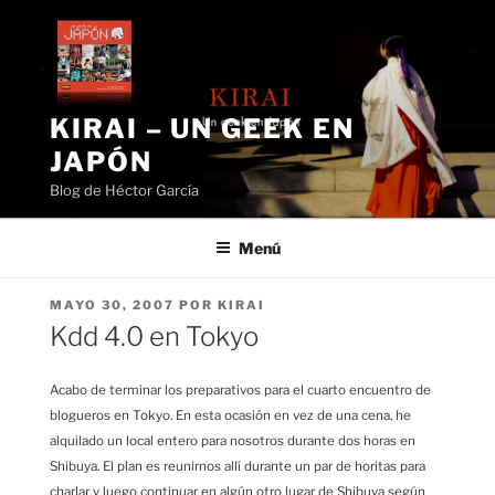
Saltar
al
contenido
KIRAI – UN GEEK EN
JAPÓN
Blog de Héctor García
Menú
PUBLICADO
MAYO 30, 2007
POR
KIRAI
EL
Kdd 4.0 en Tokyo
Acabo de terminar los preparativos para el cuarto encuentro de
blogueros en Tokyo. En esta ocasión en vez de una cena, he
alquilado un local entero para nosotros durante dos horas en
Shibuya. El plan es reunirnos allí durante un par de horitas para
charlar y luego continuar en algún otro lugar de Shibuya según