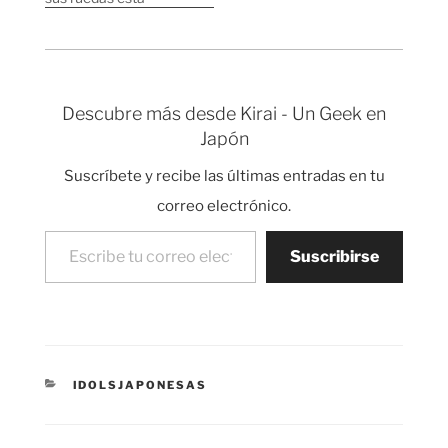
constituida por tan solo
60 átomos y es capaz
de moverse como si de
un vehículo se tratara.
El coche más pequeño
Descubre más desde Kirai - Un Geek en
del mundo. Vía
Japón
Nanotech-now
Suscríbete y recibe las últimas entradas en tu
correo electrónico.
Escribe tu correo electrónico…
Suscribirse
CATEGORÍAS
IDOLSJAPONESAS