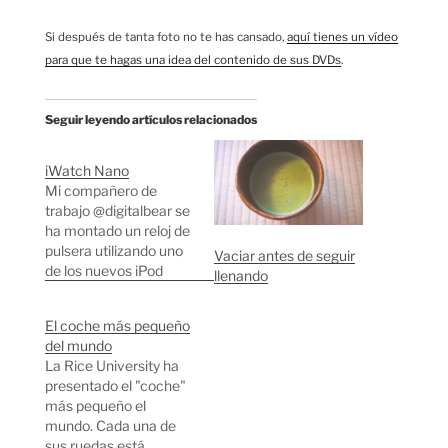
Si después de tanta foto no te has cansado,
aquí tienes un vídeo
para que te hagas una idea del contenido de sus DVDs
.
Seguir leyendo artículos relacionados
iWatch Nano
Mi compañero de
trabajo @digitalbear se
ha montado un reloj de
pulsera utilizando uno
Vaciar antes de seguir
de los nuevos iPod
llenando
Nano de Apple. ¡Mola!
El coche más pequeño
del mundo
La Rice University ha
presentado el "coche"
más pequeño el
mundo. Cada una de
sus ruedas está