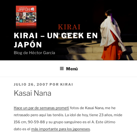
Saltar
al
contenido
KIRAI – UN GEEK EN
JAPÓN
Blog de Héctor García
Menú
PUBLICADO
JULIO 26, 2007
POR
KIRAI
EL
Kasai Nana
Hace un par de semanas prometí
fotos de Kasai Nana, me he
retrasado pero aquí las tenéis. La idol de hoy, tiene 23 años, mide
156 cm, 90-59-88 y su grupo sanguíneo es el A. Este último
dato es el
más importante para los japoneses
.