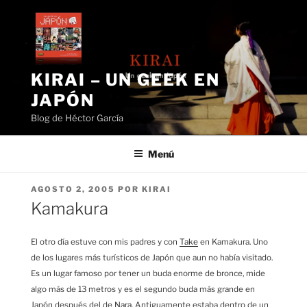
Saltar
al
contenido
KIRAI – UN GEEK EN
JAPÓN
Blog de Héctor García
Menú
PUBLICADO
AGOSTO 2, 2005
POR
KIRAI
EL
Kamakura
El otro día estuve con mis padres y con
Take
en Kamakura. Uno
de los lugares más turísticos de Japón que aun no había visitado.
Es un lugar famoso por tener un buda enorme de bronce, mide
algo más de 13 metros y es el segundo buda más grande en
Japón después del de
Nara
. Antiguamente estaba dentro de un