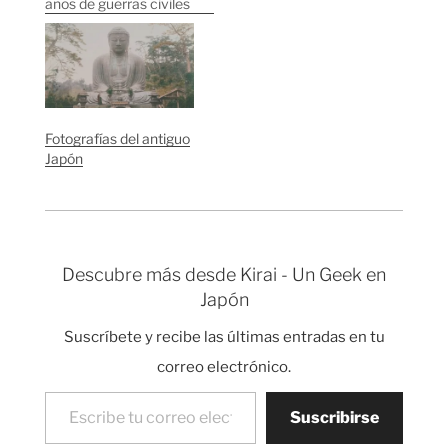
años de guerras civiles
entre los clanes
Minamoto (Genji) y los
Taira (Heike),
Minamoto no Yoritomo
derrotó a los Taira y se
alzó como primer
Fotografías del antiguo
shogun (Dictador
Japón
militar) tomando el
control militar de
Japón,…
Descubre más desde Kirai - Un Geek en
Japón
Suscríbete y recibe las últimas entradas en tu
correo electrónico.
Escribe tu correo electrónico…
Suscribirse