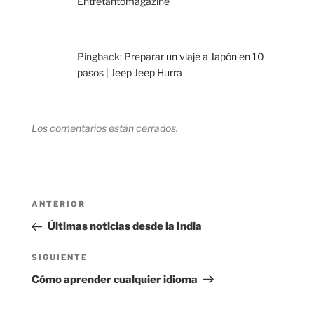
Entretantomagazine
Pingback:
Preparar un viaje a Japón en 10
pasos | Jeep Jeep Hurra
Los comentarios están cerrados.
Navegación
Entrada
ANTERIOR
de
anterior:
Últimas noticias desde la India
entradas
Siguiente
SIGUIENTE
entrada
Cómo aprender cualquier idioma