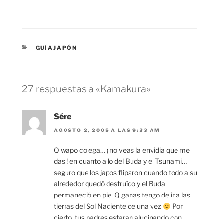
CATEGORÍAS
GUÍAJAPÓN
27 respuestas a «Kamakura»
Sére
AGOSTO 2, 2005 A LAS 9:33 AM
Q wapo colega… ¡¡no veas la envidia que me
das!! en cuanto a lo del Buda y el Tsunami…
seguro que los japos fliparon cuando todo a su
alrededor quedó destruído y el Buda
permaneció en pie. Q ganas tengo de ir a las
tierras del Sol Naciente de una vez
Por
cierto, tus padres estaran alucinando con