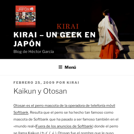
Saltar
al
contenido
KIRAI – UN GEEK EN
JAPÓN
Blog de Héctor García
Menú
PUBLICADO
FEBRERO 25, 2009
POR
KIRAI
EL
Kaikun y Otosan
Otosan es el perro mascota de la operadora de telefonía móvil
Softbank
. Resulta que el perro se ha hecho tan famoso como
mascota de Softbank que ha pasado a ser famoso también en el
«mundo real»(
Fuera de los anuncios de Softbank
) donde el perro
se llama Kaikun (カイくん). Otosan fue el nombre que le puso