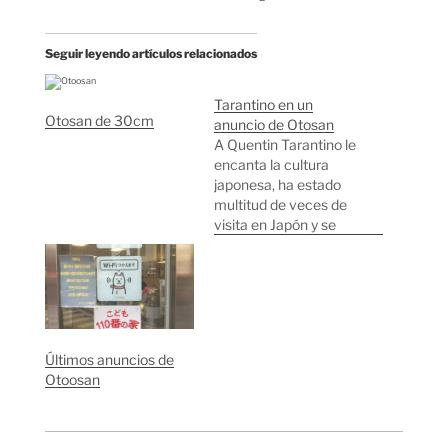
Seguir leyendo artículos relacionados
Tarantino en un
Otosan de 30cm
anuncio de Otosan
A Quentin Tarantino le
encanta la cultura
japonesa, ha estado
multitud de veces de
visita en Japón y se
confiesa fan del cine
japonés. En Kill Bill se
puede apreciar la
visión "tarantino" de
Japón: bastante
sangrienta pero con
Últimos anuncios de
estilo, con cierto
Otoosan
feeling iki. En su última
visita a Tokyo…