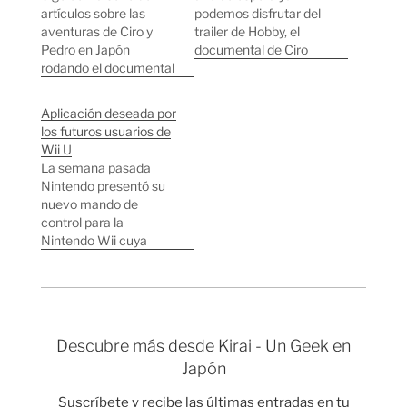
artículos sobre las
podemos disfrutar del
aventuras de Ciro y
trailer de Hobby, el
Pedro en Japón
documental de Ciro
rodando el documental
Altabás sobre
Hobby (Que tendremos
Nintendo y el frikismo
disponible en Youtube
en Japón. Por ahora el
Aplicación deseada por
próximamente).
documental entero lo
los futuros usuarios de
Artículos anteriores:
podréis ver en el
Wii U
Hobby, como se hizo -
Festival de Malaga o en
La semana pasada
Parte 1 Hobby, como
la filmoteca de
Nintendo presentó su
se hizo - Parte 2 Antes
Zaragoza. Más tarde lo
nuevo mando de
del lanzamiento oficial
subiremos…
control para la
de la Wii tuvimos el…
Nintendo Wii cuya
novedad más
importante es que
incorpora una pantalla:
Vía Asiajin
Descubre más desde Kirai - Un Geek en
Japón
Suscríbete y recibe las últimas entradas en tu