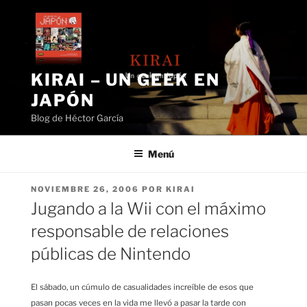
Saltar
al
contenido
KIRAI – UN GEEK EN
JAPÓN
Blog de Héctor García
Menú
PUBLICADO
NOVIEMBRE 26, 2006
POR
KIRAI
EL
Jugando a la Wii con el máximo
responsable de relaciones
públicas de Nintendo
El sábado, un cúmulo de casualidades increíble de esos que
pasan pocas veces en la vida me llevó a pasar la tarde con