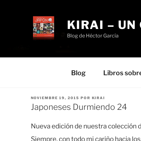
Saltar
al
contenido
KIRAI – UN
Blog de Héctor García
Blog
Libros sobr
PUBLICADO
NOVIEMBRE 19, 2015
POR
KIRAI
EL
Japoneses Durmiendo 24
Nueva edición de nuestra colección d
Siempre, con todo mi cariño hacia lo