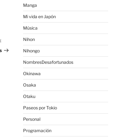
Manga
Mi vida en Japón
Música
Nihon
E
Siguiente
entrada
s
Nihongo
NombresDesafortunados
Okinawa
Osaka
Otaku
Paseos por Tokio
Personal
Programación