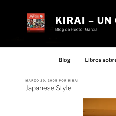
Saltar
al
contenido
KIRAI – UN
Blog de Héctor García
Blog
Libros sobr
PUBLICADO
MARZO 20, 2005
POR
KIRAI
EL
Japanese Style