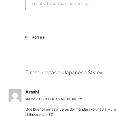
CATEGORÍAS
FOTOS
5 respuestas a «Japanese Style»
Arashi
MARZO 15, 2006 A LAS 12:08 PM
Que bueno!! en las afueras del mandarake una gal y una 
shibuya y gals LOL