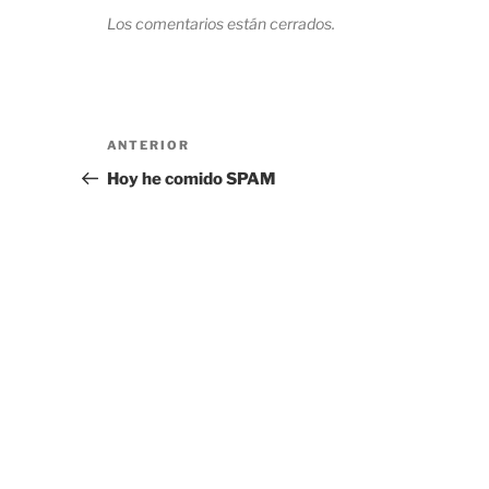
Los comentarios están cerrados.
Navegación
Entrada
ANTERIOR
de
anterior:
Hoy he comido SPAM
entradas