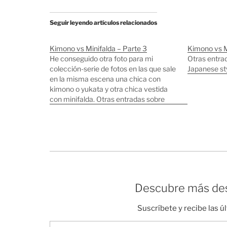
Seguir leyendo artículos relacionados
Kimono vs Minifalda – Parte 3
Kimono vs M
He conseguido otra foto para mi
Otras entra
colección-serie de fotos en las que sale
Japanese st
en la misma escena una chica con
kimono o yukata y otra chica vestida
con minifalda. Otras entradas sobre
kimonos:: Kimono vs Minifalda Kimono
vs Minifalda - Parte 2 Kimono Japanese
style Diversidad Jinbei
Descubre más des
Suscríbete y recibe las ú
Escribe tu correo electrónico…