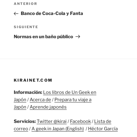
Navegación
Entrada
ANTERIOR
de
anterior:
Banco de Coca-Cola y Fanta
entradas
Siguiente
SIGUIENTE
entrada
Normas en un baño público
KIRAINET.COM
Información:
Los libros de Un Geek en
Japón
/
Acerca de
/
Prepara tu viaje a
Japón
/
Aprende japonés
Servicios:
Twitter @kirai
/
Facebook
/
Lista de
correo
/
A geek in Japan (English)
/
Héctor García