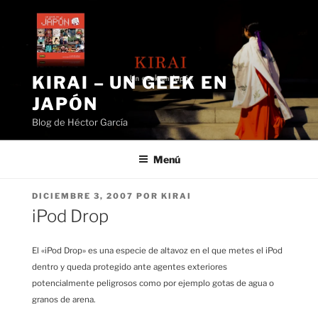
Saltar
al
contenido
KIRAI – UN GEEK EN
JAPÓN
Blog de Héctor García
Menú
PUBLICADO
DICIEMBRE 3, 2007
POR
KIRAI
EL
iPod Drop
El «iPod Drop» es una especie de altavoz en el que metes el iPod
dentro y queda protegido ante agentes exteriores
potencialmente peligrosos como por ejemplo gotas de agua o
granos de arena.