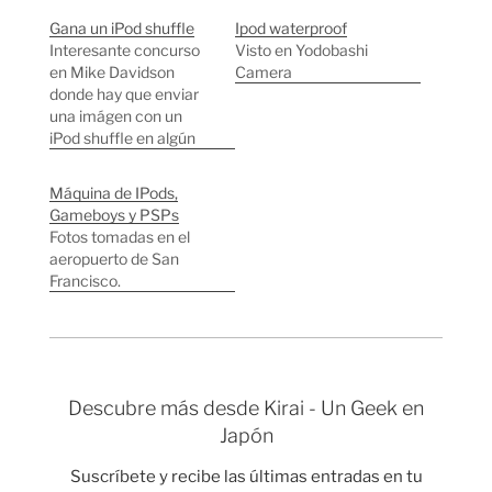
Gana un iPod shuffle
Ipod waterproof
Interesante concurso
Visto en Yodobashi
en Mike Davidson
Camera
donde hay que enviar
una imágen con un
iPod shuffle en algún
contexto histórico. El
que consiga hacer la la
Máquina de IPods,
composición que más
Gameboys y PSPs
le guste a Mike gana
Fotos tomadas en el
un iPod shuffle.
aeropuerto de San
Imagen de uno de los
Francisco.
concursantes. Imagen
de uno de los
concursantes.
Descubre más desde Kirai - Un Geek en
Japón
Suscríbete y recibe las últimas entradas en tu