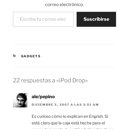
correo electrónico.
Escribe tu correo electrónico…
Suscribirse
CATEGORÍAS
GADGETS
22 respuestas a «iPod Drop»
ale/pepino
DICIEMBRE 3, 2007 A LAS 2:51 AM
Es curioso cómo lo explican en Engrish. Si
está claro que la caja está hecha para el