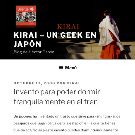
Saltar
al
contenido
KIRAI – UN GEEK EN
JAPÓN
Blog de Héctor García
Menú
PUBLICADO
OCTUBRE 17, 2008
POR
KIRAI
EL
Invento para poder dormir
tranquilamente en el tren
Un japonés ha inventado un trasto que sirve para «anunciar» a los
pasajeros que viajan cerca de tí la estación en la que te tienes
que bajar. Gracias a este invento puedes dormir tranquilamente