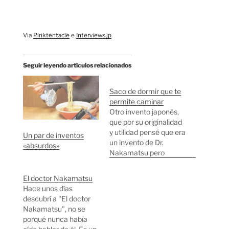
Via
Pinktentacle
e
Interviews.jp
Seguir leyendo artículos relacionados
Saco de dormir que te
permite caminar
Otro invento japonés,
que por su originalidad
y utilidad pensé que era
Un par de inventos
un invento de Dr.
«absurdos»
Nakamatsu pero
resulta que no. Se trata
de un invento del señor
El doctor Nakamatsu
Furukawa pensado
Hace unos días
para poder dormir bien
descubrí a "El doctor
calentito pero a la vez
Nakamatsu", no se
facilitar el poder
porqué nunca había
caminar sin enfriarse.